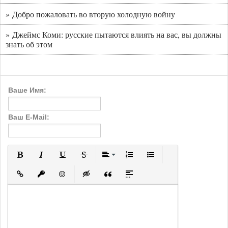
» Добро пожаловать во вторую холодную войну
» Джеймс Коми: русские пытаются влиять на вас, вы должны
знать об этом
Ваше Имя:
Ваш E-Mail:
Полужирный
Курсив
Подчеркнутый
Зачеркнутый
Выравнивание
Нумерованный список
Маркированный с
Вставить ссылку
Вставить защищенную ссылку
Вставить смайлик
Вставка скрытого текста
Вставка цитаты
Вставка спойлера