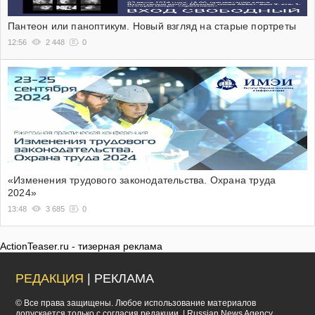
Пантеон или паноптикум. Новый взгляд на старые портреты
12:56
2 448
0
«Изменения трудового законодательства. Охрана труда
2024»
13:48
3 685
0
ActionTeaser.ru - тизерная реклама
РЕДАКЦИЯ
| РЕКЛАМА
© Все права защищены. Любое использование материалов
допускается только с согласия редакции. | Russian News Agency