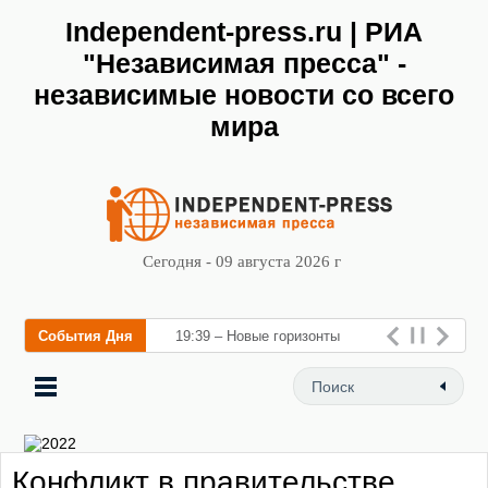
Independent-press.ru | РИА
"Независимая пресса" -
независимые новости со всего
мира
Сегодня - 09 августа 2026 г
События Дня
19:39 – Новые горизонты
флебологии: в Москве
открылся «Городской центр
флебологии» для леч
Конфликт в правительстве