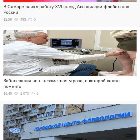
В Самаре начал работу XVI съезд Ассоциации флебологов
России
12:56
493
0
Заболевания вен: незаметная угроза, о которой важно
помнить
16:40
2 073
0