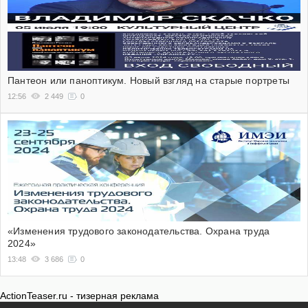
Пантеон или паноптикум. Новый взгляд на старые портреты
12:56
2 449
0
«Изменения трудового законодательства. Охрана труда
2024»
13:48
3 686
0
ActionTeaser.ru - тизерная реклама