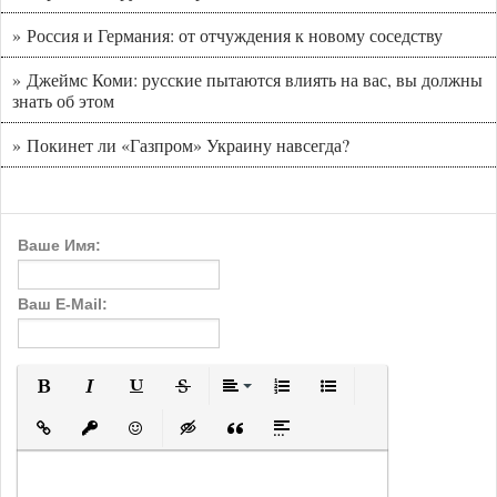
» Россия и Германия: от отчуждения к новому соседству
» Джеймс Коми: русские пытаются влиять на вас, вы должны
знать об этом
» Покинет ли «Газпром» Украину навсегда?
Ваше Имя:
Ваш E-Mail:
Полужирный
Курсив
Подчеркнутый
Зачеркнутый
Выравнивание
Нумерованный список
Маркированный с
Вставить ссылку
Вставить защищенную ссылку
Вставить смайлик
Вставка скрытого текста
Вставка цитаты
Вставка спойлера