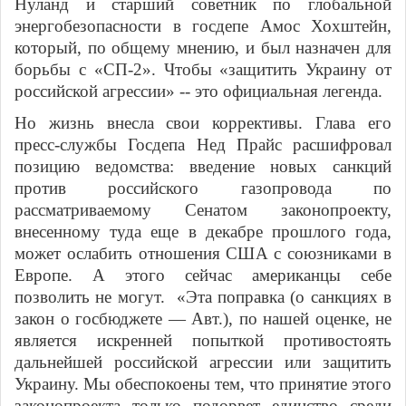
Нуланд и старший советник по глобальной
энергобезопасности в госдепе Амос Хохштейн,
который, по общему мнению, и был назначен для
борьбы с «СП-2». Чтобы «защитить Украину от
российской агрессии» -- это официальная легенда.
Но жизнь внесла свои коррективы.
Глава его
пресс-службы Госдепа Нед Прайс расшифровал
позицию ведомства: введение новых санкций
против российского газопровода по
рассматриваемому Сенатом законопроекту,
внесенному туда еще в декабре прошлого года,
может ослабить отношения США с союзниками в
Европе. А этого сейчас американцы себе
позволить не могут. «Эта поправка (о санкциях в
закон о госбюджете — Авт.), по нашей оценке, не
является искренней попыткой противостоять
дальнейшей российской агрессии или защитить
Украину. Мы обеспокоены тем, что принятие этого
законопроекта только подорвет единство среди