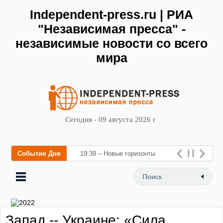
Independent-press.ru | РИА
"Независимая пресса" -
независимые новости со всего
мира
Сегодня - 09 августа 2026 г
События Дня
19:39 – Новые горизонты
флебологии: в Москве
открылся «Городской центр
флебологии» для лечения
Запад -- Украине: «Сила
заболеваний вен и