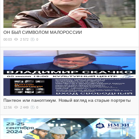
ОН БЫЛ СИМВОЛОМ МАЛОРОССИИ
00:03
2 572
0
Пантеон или паноптикум. Новый взгляд на старые портреты
12:56
2 449
0