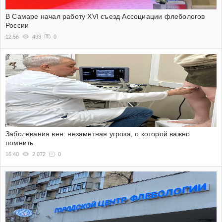
В Самаре начал работу XVI съезд Ассоциации флебологов
России
12:56
493
0
Заболевания вен: незаметная угроза, о которой важно
помнить
16:40
2 072
0