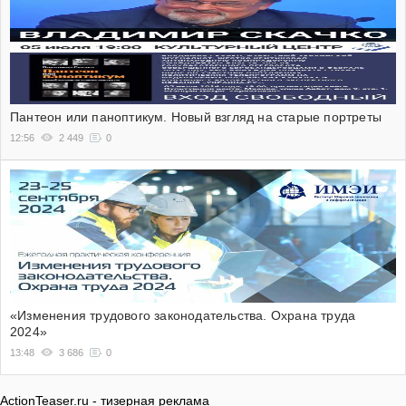
Пантеон или паноптикум. Новый взгляд на старые портреты
12:56
2 449
0
«Изменения трудового законодательства. Охрана труда
2024»
13:48
3 686
0
ActionTeaser.ru - тизерная реклама