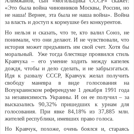
Алимжанов, сын «могильщика СССР» скажет:
«Это была война чиновников Москвы, России, но
не наша! Вернее, эта была не наша война». Война
за власть и доступ к кормушке без конкурентов.
Но нельзя и сказать, что те, кто валил Союз, не
понимали, что они делают. И не чувствовали, что
история может предъявить им свой счет. Хотя бы
моральный. Уже тогда блестяще проявился стиль
Кравчука – его умение ходить между капелек
дождя, чтобы и дело сделать, и не забрызгаться.
Идя к развалу СССР, Кравчук желал получить
свободу маневра в виде голосования на
Всеукраинском референдуме 1 декабря 1991 года
за независимость Украины. И он ее получил – за
высказались 90,32% пришедших к урнам для
голосования. При явке 84,18% из 37,885 млн.
жителей республики, имевших право голоса.
Но Кравчук, похоже, очень боялся и, стараясь