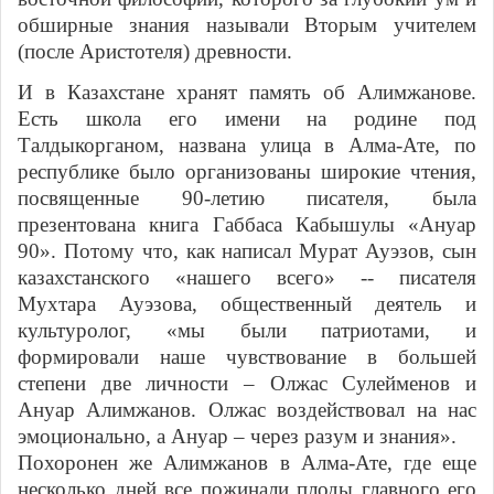
обширные знания называли Вторым учителем
(после Аристотеля) древности.
И в Казахстане хранят память об Алимжанове.
Есть школа его имени на родине под
Талдыкорганом, названа улица в Алма-Ате, по
республике было организованы широкие чтения,
посвященные 90-летию писателя, была
презентована книга Габбаса Кабышулы «Ануар
90». Потому что, как написал Мурат Ауэзов, сын
казахстанского «нашего всего» -- писателя
Мухтара Ауэзова, общественный деятель и
культуролог, «мы были патриотами, и
формировали наше чувствование в большей
степени две личности – Олжас Сулейменов и
Ануар Алимжанов. Олжас воздействовал на нас
эмоционально, а Ануар – через разум и знания».
Похоронен же Алимжанов в Алма-Ате, где еще
несколько дней все пожинали плоды главного его