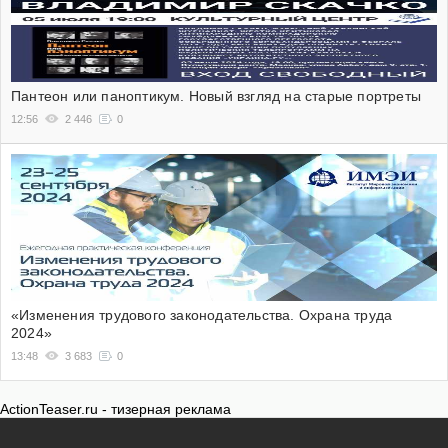
Пантеон или паноптикум. Новый взгляд на старые портреты
12:56
2 446
0
«Изменения трудового законодательства. Охрана труда
2024»
13:48
3 683
0
ActionTeaser.ru - тизерная реклама