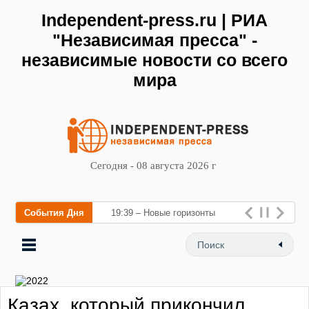
Independent-press.ru | РИА
"Независимая пресса" -
независимые новости со всего
мира
Сегодня - 08 августа 2026 г
События Дня
19:39 – Новые горизонты
флебологии: в Москве
открылся «Городской центр
флебологии» для лечения
Казах, который прикончил
заболеваний вен и