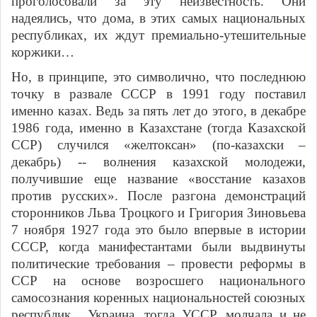
проголосовали за эту неизвестность. Они
надеялись, что дома, в этих самых национальных
республиках, их ждут премиально-утешительные
коржики…
Но, в принципе, это символично, что последнюю
точку в развале СССР в 1991 году поставил
именно казах. Ведь за пять лет до этого, в декабре
1986 года, именно в Казахстане (тогда Казахской
ССР) случился «желтоксан» (по-казахски –
декабрь) -- волнения казахской молодежи,
получившие еще название «восстание казахов
против русских». После разгона демонстраций
сторонников Льва Троцкого и Григория Зиновьева
7 ноября 1927 года это было впервые в истории
СССР, когда манифестантами были выдвинуты
политические требования – провести реформы в
ССР на основе возросшего национального
самосознания коренных национальностей союзных
республик. Украина, тогда УССР, молчала и не