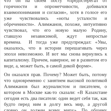
что он на своем посту «предостерегал от
горячности и опрометчивости, добивался
взаимопонимания и согласия», хотя в голосе его
уже чувствовались «ноты усталости и
обреченности». Алимжанов, похоже, интуитивно
чувствовал, что его новую малую Родину,
ставшую независимой, ждут непростые
времена.
И тогда уже предупреждал: «Увы,
оказалось, что в истории перешагивать через
эпохи невозможно. И вот мы снова вернулись к
капитализму. Причем, наверное, не в развитом его
виде, а, может быть, в самой дикой форме».
Он оказался прав. Почему? Может быть, потому
что одновременно с занятием высокой политикой
Алимжанов был журналистом и писателем, о
котором в Москве как-то сказали: «В Казахстане
сегодня есть два писателя: один ведет себя так, как
будто перед ним в долгу весь мир, а другой
словно он должен всему миру». По общему