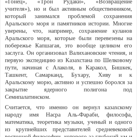
«Гонец», «Трон Рудаки», «Возвращение
учителя»), но и был активным общественником,
который занимался проблемой сохранения
Аральского моря и памятников истории. Многие
уверены, что, например, сохранение куланов
Аральского моря, которые были перевезены на
побережье Капшагая, это вообще целиком его
заслуга. Он организовал Валихановские чтения, и
первую экспедицию из Казахстана по Шелковому
пути, начиная с Алаколя, в Каракол, Бишкек,
Ташкент, Самарканд, Бухару, Хиву и к
Аральскому морю, активно и успешно боролся за
закрытие ядерного полигона под
Семипалатинском.
Считается, что именно он вернул казахскому
народу имя Насра Аль-Фараби, философа,
математика, теоретика музыки, ученый и одного
из крупнейших представителей средневековой
восточной философии, которого за глубокий ум и