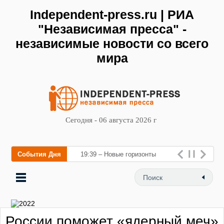
Independent-press.ru | РИА
"Независимая пресса" -
независимые новости со всего
мира
Сегодня - 06 августа 2026 г
События Дня
19:39 – Новые горизонты
флебологии: в Москве
открылся «Городской центр
флебологии» для
России поможет «ядерный меч»