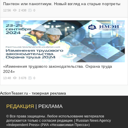
Пантеон или паноптикум. Новый взгляд на старые портреты
12:56
2 438
0
«Изменения трудового законодательства. Охрана труда
2024»
13:48
3 678
0
ActionTeaser.ru - тизерная реклама
РЕДАКЦИЯ
| РЕКЛАМА
© Все права защищены. Любое использование материалов
допускается только с согласия редакции. | Russian News Agency
«Independent Press» (РИА «Независимая Пресса»)