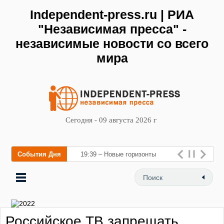
Independent-press.ru | РИА
"Независимая пресса" -
независимые новости со всего
мира
Сегодня - 09 августа 2026 г
События Дня
19:39 – Новые горизонты
флебологии: в Москве
открылся «Городской центр
флебологии» для л
Российское ТВ запрещать