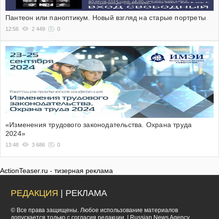
Пантеон или паноптикум. Новый взгляд на старые портреты
12:56
2 449
0
«Изменения трудового законодательства. Охрана труда
2024»
13:48
3 686
0
ActionTeaser.ru - тизерная реклама
РЕДАКЦИЯ
| РЕКЛАМА
© Все права защищены. Любое использование материалов
допускается только с согласия редакции. | Russian News Agency