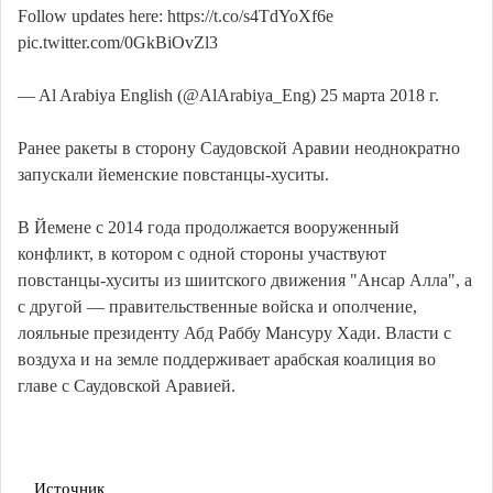
Follow updates here: https://t.co/s4TdYoXf6e
pic.twitter.com/0GkBiOvZl3
— Al Arabiya English (@AlArabiya_Eng) 25 марта 2018 г.
​Ранее ракеты в сторону Саудовской Аравии неоднократно
запускали йеменские повстанцы-хуситы.
В Йемене с 2014 года продолжается вооруженный
конфликт, в котором с одной стороны участвуют
повстанцы-хуситы из шиитского движения "Ансар Алла", а
с другой — правительственные войска и ополчение,
лояльные президенту Абд Раббу Мансуру Хади. Власти с
воздуха и на земле поддерживает арабская коалиция во
главе с Саудовской Аравией.
Источник