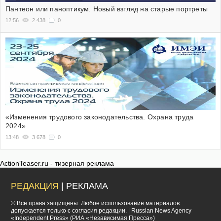
Пантеон или паноптикум. Новый взгляд на старые портреты
12:56
2 438
0
«Изменения трудового законодательства. Охрана труда
2024»
13:48
3 678
0
ActionTeaser.ru - тизерная реклама
РЕДАКЦИЯ
| РЕКЛАМА
© Все права защищены. Любое использование материалов
допускается только с согласия редакции. | Russian News Agency
«Independent Press» (РИА «Независимая Пресса»)