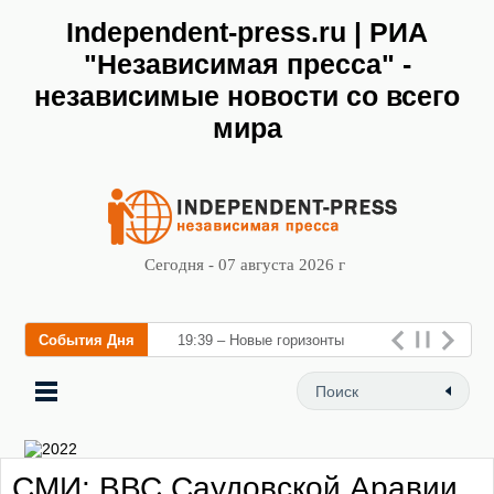
Independent-press.ru | РИА
"Независимая пресса" -
независимые новости со всего
мира
Сегодня - 07 августа 2026 г
События Дня
19:39 – Новые горизонты
флебологии: в Москве
открылся «Городской центр
флебологии» для лечения з
СМИ: ВВС Саудовской Аравии