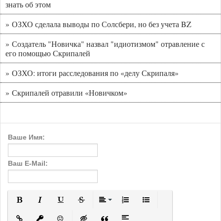
знать об этом
» ОЗХО сделала выводы по Солсбери, но без учета BZ
» Создатель "Новичка" назвал "идиотизмом" отравление с
его помощью Скрипалей
» ОЗХО: итоги расследования по «делу Скрипаля»
» Скрипалей отравили «Новичком»
Ваше Имя:
Ваш E-Mail:
Полужирный
Курсив
Подчеркнутый
Зачеркнутый
Выравнивание
Нумерованный список
Маркированный с