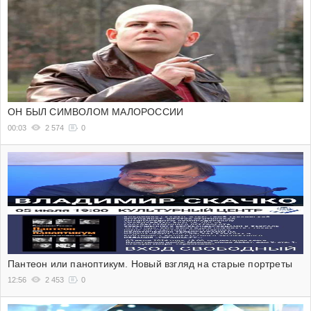
ОН БЫЛ СИМВОЛОМ МАЛОРОССИИ
00:03
2 574
0
Пантеон или паноптикум. Новый взгляд на старые портреты
12:56
2 453
0