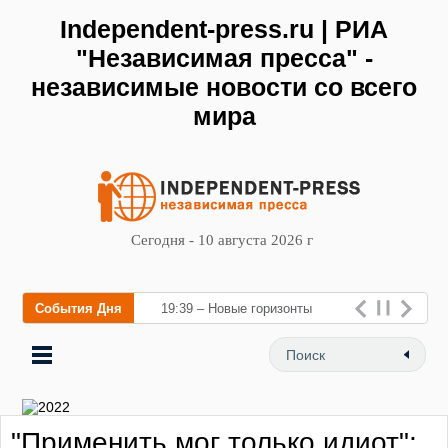
Independent-press.ru | РИА
"Независимая пресса" -
независимые новости со всего
мира
Сегодня - 10 августа 2026 г
События Дня
19:39 – Новые горизонты
флебологии: в Москве
открылся «Городской центр
флебологии» для лечения
"Применить мог только идиот":
заболева