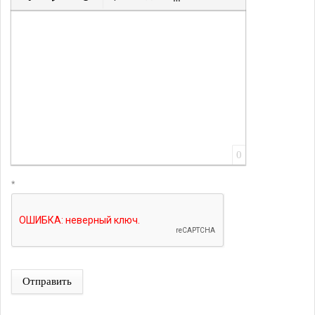
Вставить ссылку
Вставить защищенную ссылку
Вставить смайлик
Вставка скрытого текста
Вставка цитаты
Вставка спойлера
0
*
Отправить