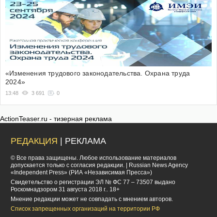
«Изменения трудового законодательства. Охрана труда
2024»
13:48
3 691
0
ActionTeaser.ru - тизерная реклама
РЕДАКЦИЯ
| РЕКЛАМА
© Все права защищены. Любое использование материалов
допускается только с согласия редакции. | Russian News Agency
«Independent Press» (РИА «Независимая Пресса»)
Cвидетельство о регистрации ЭЛ № ФС 77 – 73507 выдано
Роскомнадзором 31 августа 2018 г.. 18+
Мнение редакции может не совпадать с мнением авторов.
Список запрещенных организаций на территории РФ