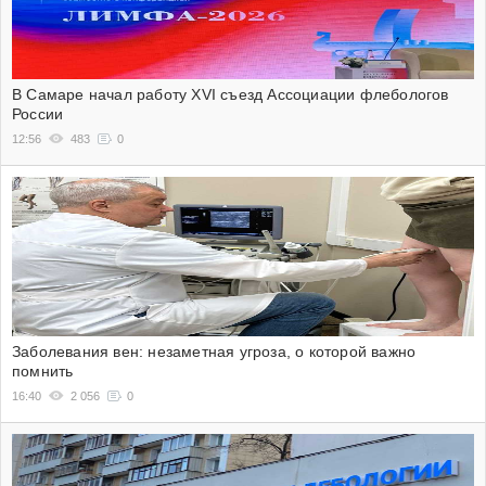
В Самаре начал работу XVI съезд Ассоциации флебологов
России
12:56
483
0
Заболевания вен: незаметная угроза, о которой важно
помнить
16:40
2 056
0