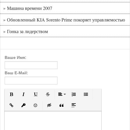
» Машина времени 2007
» Обновленный KIA Sorento Prime покоряет управляемостью
» Гонка за лидерством
Ваше Имя:
Ваш E-Mail:
Полужирный
Курсив
Подчеркнутый
Зачеркнутый
Выравнивание
Нумерованный список
Маркированный с
Вставить ссылку
Вставить защищенную ссылку
Вставить смайлик
Вставка скрытого текста
Вставка цитаты
Вставка спойлера