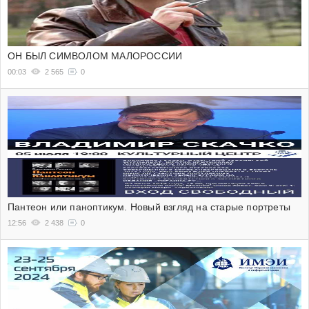
ОН БЫЛ СИМВОЛОМ МАЛОРОССИИ
00:03
2 565
0
Пантеон или паноптикум. Новый взгляд на старые портреты
12:56
2 438
0