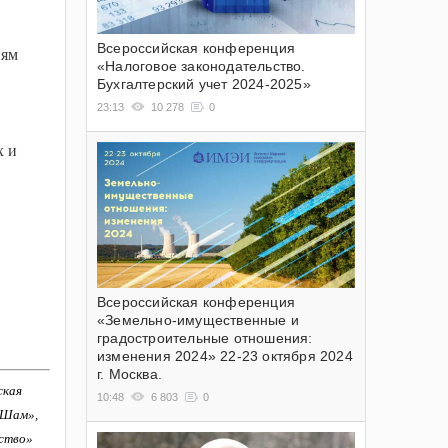
Всероссийская конференция
иям
«Налоговое законодательство.
Бухгалтерский учет 2024-2025»
23:13
10 278
0
х и
Всероссийская конференция
«Земельно-имущественные и
градостроительные отношения:
изменения 2024» 22-23 октября 2024
г. Москва.
ская
10:48
6 803
0
-Шам»,
ство»