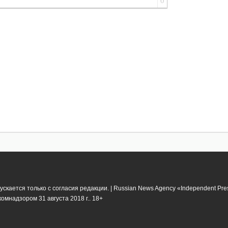
0
кается только с согласия редакции. | Russian News Agency «Independent Pr
мнадзором 31 августа 2018 г.. 18+