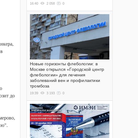
16:40
2 058
0
нкера,
 в
Новые горизонты флебологии: в
Москве открылся «Городской центр
флебологии» для лечения
заболеваний вен и профилактики
тромбоза
о
19:39
3 193
0
озит до
мерово,
ию".