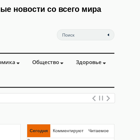
мые новости со всего мира
омика
Общество
Здоровье
Сегодня
Комментируют
Читаемое