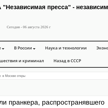
ИА "Независимая пресса" - независи
Сегодня - 06 августа 2026 г
е
В России
Наука и технологии
Экон
шествия и криминал
Назад в СССР
и: в Москве открылся «Городской центр флебологии
ли пранкера, распространявшего