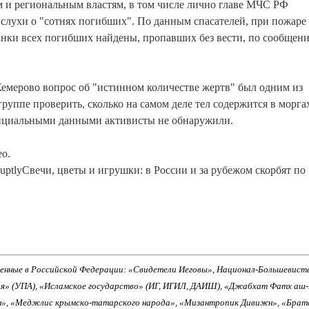
 и региональным властям, в том числе лично главе МЧС РФ
 слухи о "сотнях погибших". По данным спасателей, при пожаре
танки всех погибших найдены, пропавших без вести, по сообщен
Кемерово вопрос об "истинном количестве жертв" был одним из
уппе проверить, сколько на самом деле тел содержится в морга
фициальными данными активисты не обнаружили.
о.
ptlyСвечи, цветы и игрушки: в России и за рубежом скорбят по
енные в Российской Федерации: «Свидетели Иеговы», Национал-Большевист
ия» (УПА), «Исламское государство» (ИГ, ИГИЛ, ДАИШ), «Джабхат Фатх аш
н», «Меджлис крымско-татарского народа», «Мизантропик Дивижн», «Брат