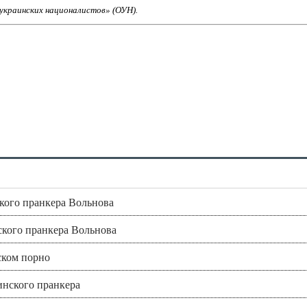
 украинских националистов» (ОУН).
ского пранкера Вольнова
ского пранкера Вольнова
ском порно
инского пранкера