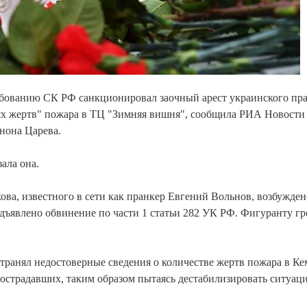
бованию СК РФ санкционировал заочный арест украинского пра
нях жертв" пожара в ТЦ "Зимняя вишня", сообщила РИА Новости
нона Царева.
ала она.
а, известного в сети как пранкер Евгений Вольнов, возбужден
дъявлено обвинение по части 1 статьи 282 УК РФ. Фигуранту гр
транял недостоверные сведения о количестве жертв пожара в Ке
острадавших, таким образом пытаясь дестабилизировать ситуац