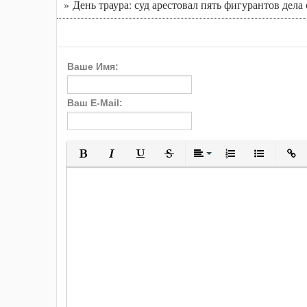
» День траура: суд арестовал пять фигурантов дел
Ваше Имя:
Ваш E-Mail:
Полужирный
Курсив
Подчеркнутый
Зачеркнутый
Выравнивани
Нумерованн
Марки