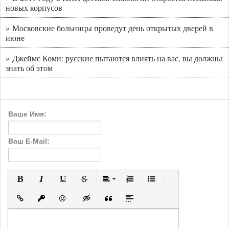
новых корпусов
» Московские больницы проведут день открытых дверей в
июне
» Джеймс Коми: русские пытаются влиять на вас, вы должны
знать об этом
Ваше Имя:
Ваш E-Mail:
Полужирный
Курсив
Подчеркнутый
Зачеркнутый
Выравнивание
Нумерованный список
Маркированный с
Вставить ссылку
Вставить защищенную ссылку
Вставить смайлик
Вставка скрытого текста
Вставка цитаты
Вставка спойлера