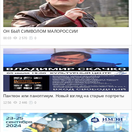
ОН БЫЛ СИМВОЛОМ МАЛОРОССИИ
00:03
2 570
0
Пантеон или паноптикум. Новый взгляд на старые портреты
12:56
2 446
0