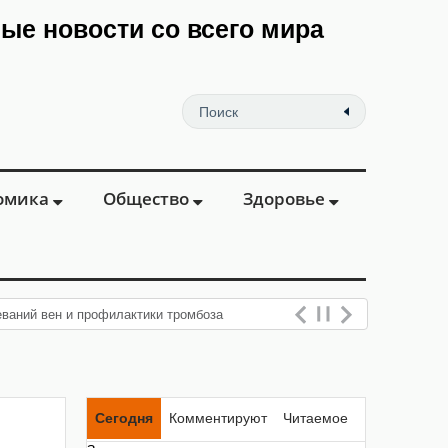
мые новости со всего мира
омика
Общество
Здоровье
еваний вен и профилактики тромбоза
Сегодня
Комментируют
Читаемое