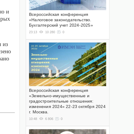
но и
Всероссийская конференция
орых
«Налоговое законодательство.
Бухгалтерский учет 2024-2025»
23:13
10 280
0
ы из
езено
вано
Всероссийская конференция
«Земельно-имущественные и
градостроительные отношения:
изменения 2024» 22-23 октября 2024
г. Москва.
10:48
6 806
0