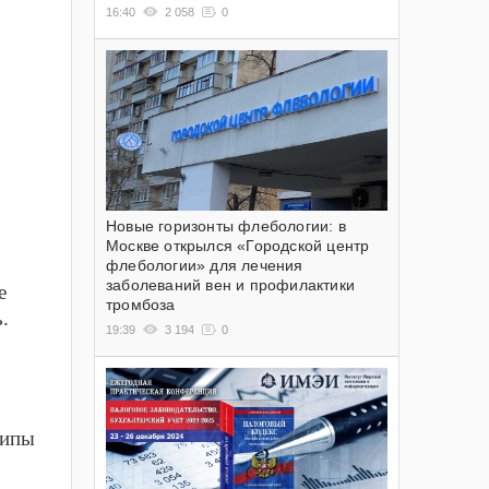
16:40
2 058
0
Новые горизонты флебологии: в
Москве открылся «Городской центр
флебологии» для лечения
заболеваний вен и профилактики
е
тромбоза
.
19:39
3 194
0
типы