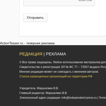
Отправить
ActionTeaser.ru - тизерная реклама
РЕДАКЦИЯ
| РЕКЛАМА
© Все права защищены. Любое использование материалов допус
Cвидетельство о регистрации ЭЛ № ФС 77 – 73507 выдано Роско
Мнение редакции может не совпадать с мнением авторов.
Список запрещенных организаций на территории РФ
Учредитель: Маршалкин В.В.
Главный редактор: Маршалкин В.В.
Электронный адрес редакции:
info@independent-press.ru
| Теле