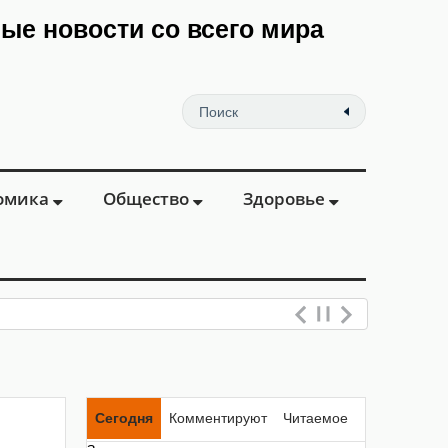
мые новости со всего мира
омика
Общество
Здоровье
Сегодня
Комментируют
Читаемое