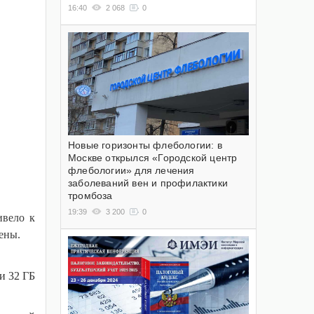
16:40
2 068
0
Новые горизонты флебологии: в
Москве открылся «Городской центр
флебологии» для лечения
заболеваний вен и профилактики
тромбоза
19:39
3 200
0
ивело к
цены.
и 32 ГБ