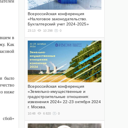
пателей
Всероссийская конференция
«Налоговое законодательство.
Бухгалтерский учет 2024-2025»
23:13
10 298
0
ившем в
жу. Как
часовой
ки было
ичество
Всероссийская конференция
«Земельно-имущественные и
но ниже
градостроительные отношения:
изменения 2024» 22-23 октября 2024
г. Москва.
10:48
6 820
0
й сбой»