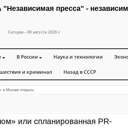
ИА "Независимая пресса" - независи
Сегодня - 08 августа 2026 г
е
В России
Наука и технологии
Экон
шествия и криминал
Назад в СССР
и: в Москве открылся «Городской центр флебологии» для л
ном» или спланированная PR-