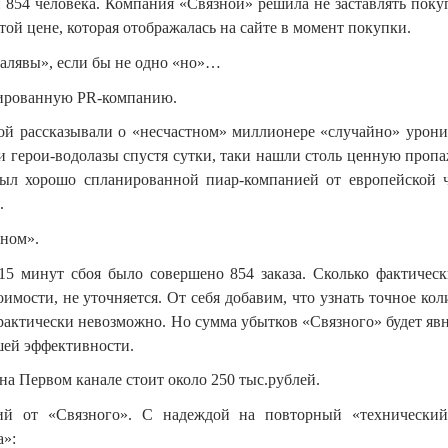
854 человека. Компания «Связной» решила не заставлять поку
той цене, которая отображалась на сайте в момент покупки.
халявы», если бы не одно «но»…
нированную
PR
-компанию.
ой рассказывали о «несчастном» миллионере «случайно» урон
и герои-водолазы спустя сутки, таки нашли столь ценную пропа
был хорошо спланированной пиар-компанией от европейской 
.
зном».
 минут сбоя было совершено 854 заказа. Сколько фактичес
мости, не уточняется. От себя добавим, что узнать точное кол
рактически невозможно. Но сумма убытков «Связного» будет яв
шей эффективности.
на Первом канале стоит около 250 тыс.рублей.
ий от «Связного». С надеждой на повторный «технически
а»: