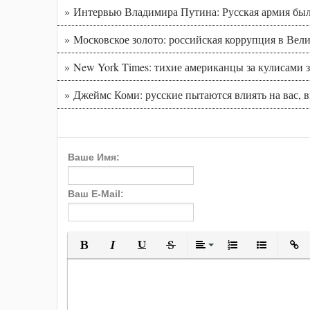
» Интервью Владимира Путина: Русская армия был
» Московское золото: российская коррупция в Вел
» New York Times: тихие американцы за кулисам
» Джеймс Коми: русские пытаются влиять на вас, 
Ваше Имя:
Ваш E-Mail:
Полужирный
Курсив
Подчеркнутый
Зачеркнутый
Выравнивани
Нумерованн
Марки