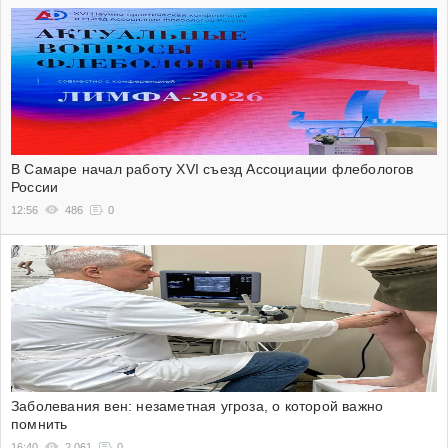
В Самаре начал работу XVI съезд Ассоциации флебологов
России
12:56
486
0
Заболевания вен: незаметная угроза, о которой важно
помнить
16:40
2 061
0