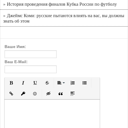
» История проведения финалов Кубка России по футболу
» Джеймс Коми: русские пытаются влиять на вас, вы должны
знать об этом
Ваше Имя:
Ваш E-Mail:
Полужирный
Курсив
Подчеркнутый
Зачеркнутый
Выравнивание
Нумерованный список
Маркированный с
Вставить ссылку
Вставить защищенную ссылку
Вставить смайлик
Вставка скрытого текста
Вставка цитаты
Вставка спойлера