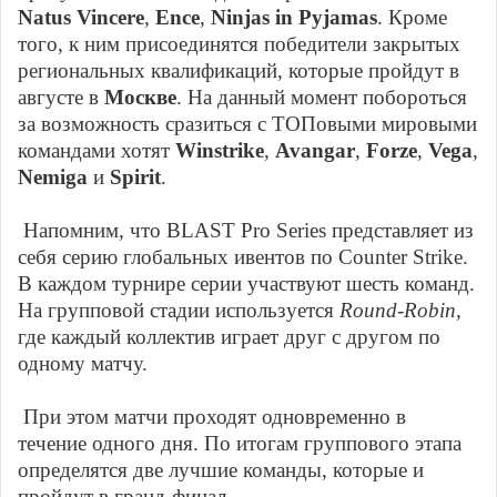
Natus Vincere
,
Ence
,
Ninjas in Pyjamas
. Кроме
того, к ним присоединятся победители закрытых
региональных квалификаций, которые пройдут в
августе в
Москве
. На данный момент побороться
за возможность сразиться с ТОПовыми мировыми
командами хотят
Winstrike
,
Avangar
,
Forze
,
Vega
,
Nemiga
и
Spirit
.
Напомним, что BLAST Pro Series представляет из
себя серию глобальных ивентов по Counter Strike.
В каждом турнире серии участвуют шесть команд.
На групповой стадии используется
Round-Robin
,
где каждый коллектив играет друг с другом по
одному матчу.
При этом матчи проходят одновременно в
течение одного дня. По итогам группового этапа
определятся две лучшие команды, которые и
пройдут в гранд-финал.