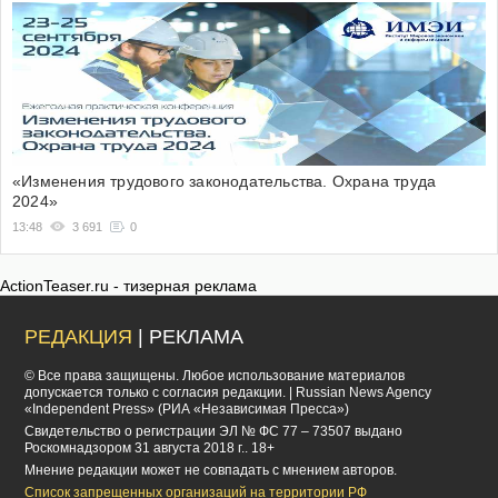
«Изменения трудового законодательства. Охрана труда
2024»
13:48
3 691
0
ActionTeaser.ru - тизерная реклама
РЕДАКЦИЯ
| РЕКЛАМА
© Все права защищены. Любое использование материалов
допускается только с согласия редакции. | Russian News Agency
«Independent Press» (РИА «Независимая Пресса»)
Cвидетельство о регистрации ЭЛ № ФС 77 – 73507 выдано
Роскомнадзором 31 августа 2018 г.. 18+
Мнение редакции может не совпадать с мнением авторов.
Список запрещенных организаций на территории РФ