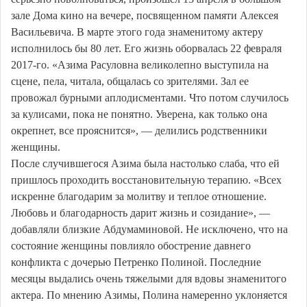
зале Дома кино на вечере, посвященном памяти Алексея
Васильевича. В марте этого года знаменитому актеру
исполнилось бы 80 лет. Его жизнь оборвалась 22 февраля
2017-го. «Азима Расуловна великолепно выступила на
сцене, пела, читала, общалась со зрителями. Зал ее
провожал бурными аплодисментами. Что потом случилось
за кулисами, пока не понятно. Уверена, как только она
окрепнет, все прояснится», — делились родственники
женщины.
После случившегося Азима была настолько слаба, что ей
пришлось проходить восстановительную терапию. «Всех
искренне благодарим за молитву и теплое отношение.
Любовь и благодарность дарит жизнь и созидание», —
добавляли близкие Абдумаминовой. Не исключено, что на
состояние женщины повлияло обострение давнего
конфликта с дочерью Петренко Полиной. Последние
месяцы выдались очень тяжелыми для вдовы знаменитого
актера. По мнению Азимы, Полина намеренно уклоняется