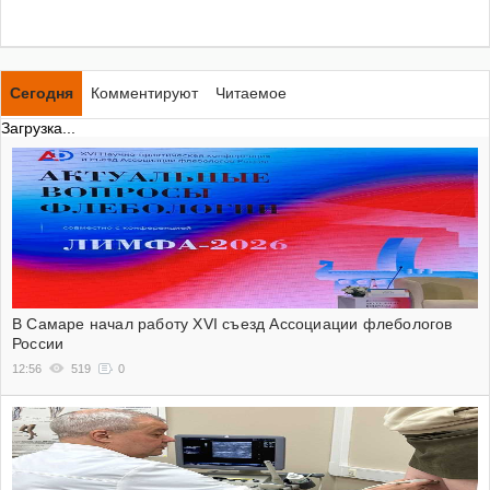
Сегодня
Комментируют
Читаемое
Загрузка...
В Самаре начал работу XVI съезд Ассоциации флебологов
России
12:56
519
0