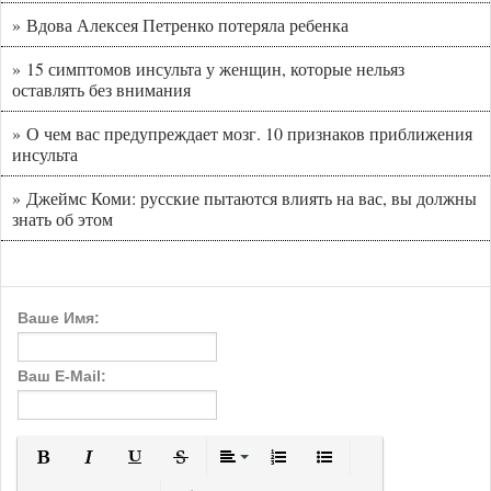
» Вдова Алексея Петренко потеряла ребенка
» 15 симптомов инсульта у женщин, которые нельяз
оставлять без внимания
» О чем вас предупреждает мозг. 10 признаков приближения
инсульта
» Джеймс Коми: русские пытаются влиять на вас, вы должны
знать об этом
Ваше Имя:
Ваш E-Mail:
Полужирный
Курсив
Подчеркнутый
Зачеркнутый
Выравнивание
Нумерованный список
Маркированный с