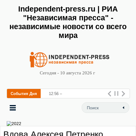
Independent-press.ru | РИА
"Независимая пресса" -
независимые новости со всего
мира
Сегодня - 10 августа 2026 г
События Дня
12:56 – В Самаре начал
работу XVI съезд
Вдова Алексея Петренко