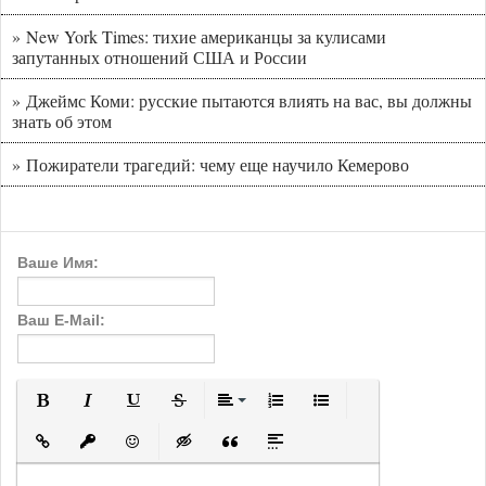
» New York Times: тихие американцы за кулисами
запутанных отношений США и России
» Джеймс Коми: русские пытаются влиять на вас, вы должны
знать об этом
» Пожиратели трагедий: чему еще научило Кемерово
Ваше Имя:
Ваш E-Mail:
Полужирный
Курсив
Подчеркнутый
Зачеркнутый
Выравнивание
Нумерованный список
Маркированный с
Вставить ссылку
Вставить защищенную ссылку
Вставить смайлик
Вставка скрытого текста
Вставка цитаты
Вставка спойлера