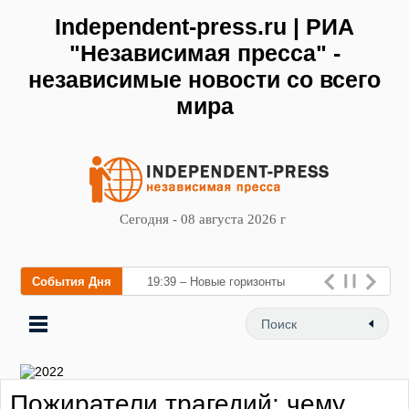
Independent-press.ru | РИА
"Независимая пресса" -
независимые новости со всего
мира
Сегодня - 08 августа 2026 г
События Дня
19:39 – Новые горизонты
флебологии: в Москве
открылся «Городской центр
флебологии» для лечения
Пожиратели трагедий: чему
заболеваний вен и