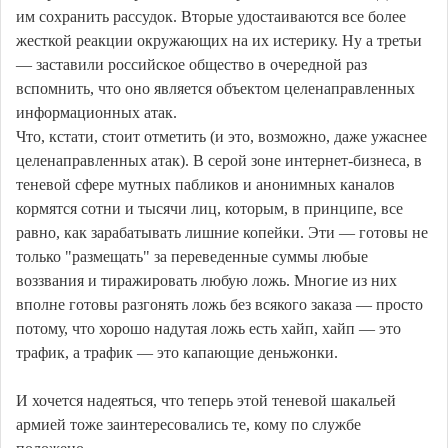
им сохранить рассудок. Вторые удостаиваются все более
жесткой реакции окружающих на их истерику. Ну а третьи
— заставили российское общество в очередной раз
вспомнить, что оно является объектом целенаправленных
информационных атак.
Что, кстати, стоит отметить (и это, возможно, даже ужаснее
целенаправленных атак). В серой зоне интернет-бизнеса, в
теневой сфере мутных пабликов и анонимных каналов
кормятся сотни и тысячи лиц, которым, в принципе, все
равно, как зарабатывать лишние копейки. Эти — готовы не
только "размещать" за переведенные суммы любые
воззвания и тиражировать любую ложь. Многие из них
вполне готовы разгонять ложь без всякого заказа — просто
потому, что хорошо надутая ложь есть хайп, хайп — это
трафик, а трафик — это капающие деньжонки.
И хочется надеяться, что теперь этой теневой шакальей
армией тоже заинтересовались те, кому по службе