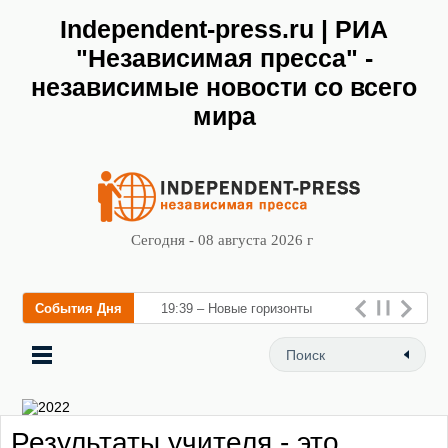
Independent-press.ru | РИА
"Независимая пресса" -
независимые новости со всего
мира
Сегодня - 08 августа 2026 г
События Дня
19:39 – Новые горизонты
флебологии: в Москве
открылся «Городской центр
флебологии» для лечения
Результаты учителя - это
заболеваний вен и