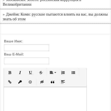
Великобритании
» Джеймс Коми: русские пытаются влиять на вас, вы должны
знать об этом
Ваше Имя:
Ваш E-Mail:
Полужирный
Курсив
Подчеркнутый
Зачеркнутый
Выравнивание
Нумерованный список
Маркированный с
Вставить ссылку
Вставить защищенную ссылку
Вставить смайлик
Вставка скрытого текста
Вставка цитаты
Вставка спойлера