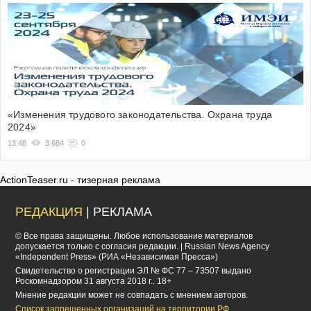
«Изменения трудового законодательства. Охрана труда
2024»
13:48
3 684
0
ActionTeaser.ru - тизерная реклама
РЕДАКЦИЯ
| РЕКЛАМА
© Все права защищены. Любое использование материалов
допускается только с согласия редакции. | Russian News Agency
«Independent Press» (РИА «Независимая Пресса»)
Cвидетельство о регистрации ЭЛ № ФС 77 – 73507 выдано
Роскомнадзором 31 августа 2018 г.. 18+
Мнение редакции может не совпадать с мнением авторов.
Список запрещенных организаций на территории РФ