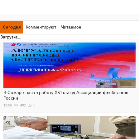
Сегодня
Комментируют
Читаемое
Загрузка...
В Самаре начал работу XVI съезд Ассоциации флебологов
России
12:56
492
0