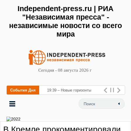
Independent-press.ru | РИА
"Независимая пресса" -
независимые новости со всего
мира
Сегодня - 08 августа 2026 г
События Дня
19:39 – Новые горизонты
флебологии: в Москве
открылся «Городской центр
флебологии» для лечен
В Кремле прокомментировали