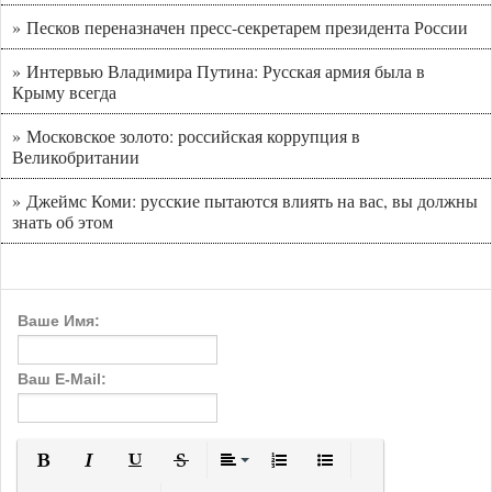
» Песков переназначен пресс-секретарем президента России
» Интервью Владимира Путина: Русская армия была в
Крыму всегда
» Московское золото: российская коррупция в
Великобритании
» Джеймс Коми: русские пытаются влиять на вас, вы должны
знать об этом
Ваше Имя:
Ваш E-Mail:
Полужирный
Курсив
Подчеркнутый
Зачеркнутый
Выравнивание
Нумерованный список
Маркированный с