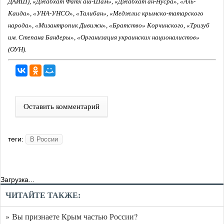
ДАИШ), «Джабхат Фатх аш-Шам», «Джабхат ан-Нусра», «Аль-
Каида», «УНА-УНСО», «Талибан», «Меджлис крымско-татарского
народа», «Мизантропик Дивижн», «Братство» Корчинского, «Тризуб
им. Степана Бандеры», «Организация украинских националистов»
(ОУН).
Оставить комментарий
теги:
В России
Загрузка...
ЧИТАЙТЕ ТАКЖЕ:
» Вы признаете Крым частью России?