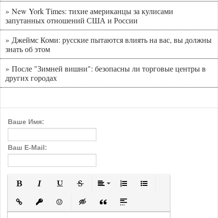
» New York Times: тихие американцы за кулисами
запутанных отношений США и России
» Джеймс Коми: русские пытаются влиять на вас, вы должны
знать об этом
» После "Зимней вишни": безопасны ли торговые центры в
других городах
Ваше Имя:
Ваш E-Mail:
Полужирный
Курсив
Подчеркнутый
Зачеркнутый
Выравнивание
Нумерованный список
Маркированный с
Вставить ссылку
Вставить защищенную ссылку
Вставить смайлик
Вставка скрытого текста
Вставка цитаты
Вставка спойлера