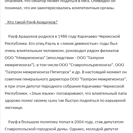
опасения, что сенатор может податься в бега. Очевидно он
понимал, что им заинтересовались компетентные органы.
Кто такой Рауф Арашуков?
Рауф Арашуков родился в 1986 году Карачаево-Черкесской
Республике. Его отец Рауль в «лихие девяностые» годы был
очень влиятельным человеком, руководил рядом филиалов
ООО "Межрегионгаз" (впоследствии - ООО "Газпром
межрегионгаз"), в том числе ООО "Ставропольрегионгаз", ООО
"Газпром межрегионгаз Пятигорск" и др. В настоящий момент он
советник генерального директора ООО "Газпром межрегионгаз",
и при этом депутат Народного собрания Карачаево-Черкесской
Республики. «Злые языки» поговаривают, что влиятельный папа
здорово помог своему сыну так быстро подняться по карьерной
лестнице.
Рауф в большую политику попал в 2004 году, став депутатом
Ставропольской городской думы. Однако, молодой депутат