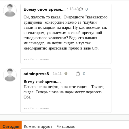
Всему своё время....
: 13:43
0
Ой, жалость то какая.. Очередного "кавказского
арашукова" конторские нежно за "клубни"
взяли и потащили на нары. Ну как посмели так
с сенатором, уважаемым в своей преступной
этнодиаспоре человеком? Ведь его папаня
миллиардер, на нефти сидит, а тут так
нетолерантно арестовали прямо в зале СФ.
жалоба
ответить
adminpress8
: 15:11
0
Всему своё время....
,
Папаня не на нефти, а на газе сидит....Точнее,
сидел. Теперь с газа на нары могут пересесть.
Оба.
жалоба
ответить
Сегодня
Комментируют
Читаемое