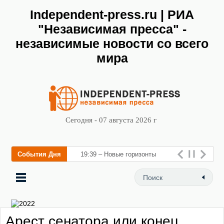
Independent-press.ru | РИА
"Независимая пресса" -
независимые новости со всего
мира
Сегодня - 07 августа 2026 г
События Дня
19:39 – Новые горизонты
флебологии: в Москве
открылся «Городской центр
флебологии» для лечения
Арест сенатора или конец
забол