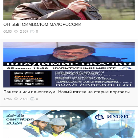
ОН БЫЛ СИМВОЛОМ МАЛОРОССИИ
00:03
2 567
0
Пантеон или паноптикум. Новый взгляд на старые портреты
12:56
2 439
0