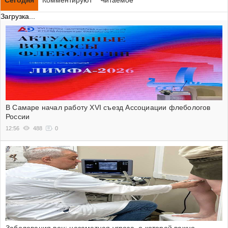
Загрузка...
В Самаре начал работу XVI съезд Ассоциации флебологов
России
12:56
488
0
Заболевания вен: незаметная угроза, о которой важно