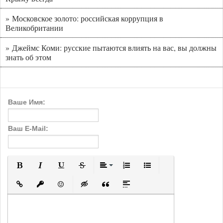
» Московское золото: российская коррупция в
Великобритании
» Джеймс Коми: русские пытаются влиять на вас, вы должны
знать об этом
Ваше Имя:
Ваш E-Mail:
Полужирный
Курсив
Подчеркнутый
Зачеркнутый
Выравнивание
Нумерованный список
Маркированный с
Вставить ссылку
Вставить защищенную ссылку
Вставить смайлик
Вставка скрытого текста
Вставка цитаты
Вставка спойлера