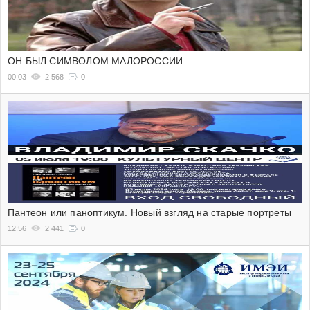
ОН БЫЛ СИМВОЛОМ МАЛОРОССИИ
00:03
2 568
0
Пантеон или паноптикум. Новый взгляд на старые портреты
12:56
2 441
0