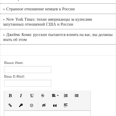
» Странное отношение немцев к России
» New York Times: тихие американцы за кулисами
запутанных отношений США и России
» Джеймс Коми: русские пытаются влиять на вас, вы должны
знать об этом
Ваше Имя:
Ваш E-Mail:
Полужирный
Курсив
Подчеркнутый
Зачеркнутый
Выравнивание
Нумерованный список
Маркированный с
Вставить ссылку
Вставить защищенную ссылку
Вставить смайлик
Вставка скрытого текста
Вставка цитаты
Вставка спойлера