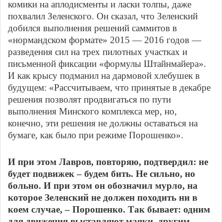
комики на аплодисменты и ласки толпы, даже
похвалил Зеленского. Он сказал, что Зеленский
добился выполнения решений саммитов в
«нормандском формате» 2015 — 2016 годов —
разведения сил на трех пилотных участках и
письменной фиксации «формулы Штайнмайера».
И как крысу подманил на дармовой хлебушек в
будущем: «Рассчитываем, что принятые в декабре
решения позволят продвигаться по пути
выполнения Минского комплекса мер, но,
конечно, эти решения не должны оставаться на
бумаге, как было при режиме Порошенко».
И при этом Лавров, повторяю, подтвердил: не
будет подвижек – будем бить. Не сильно, но
больно. И при этом он обозначил мурло, на
которое Зеленский не должен походить ни в
коем случае, – Порошенко. Так бывает: одним
для движения выставляют маяки, другим,