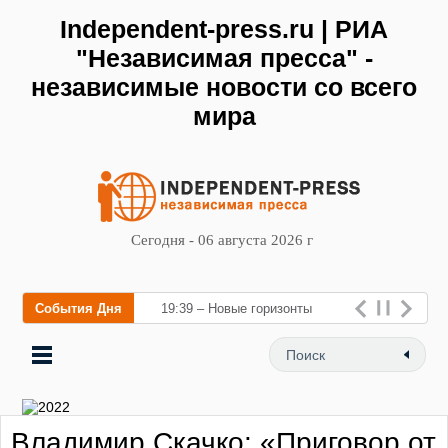
Independent-press.ru | РИА
"Независимая пресса" -
независимые новости со всего
мира
Сегодня - 06 августа 2026 г
События Дня
19:39 – Новые горизонты
флебологии: в Москве
открылся «Городской центр
флебологии» для лечения
Владимир Скачко: «Приговор от
заболеваний ве