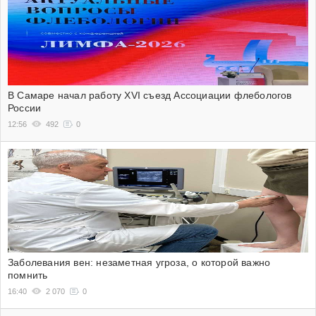
В Самаре начал работу XVI съезд Ассоциации флебологов
России
12:56
492
0
Заболевания вен: незаметная угроза, о которой важно
помнить
16:40
2 070
0