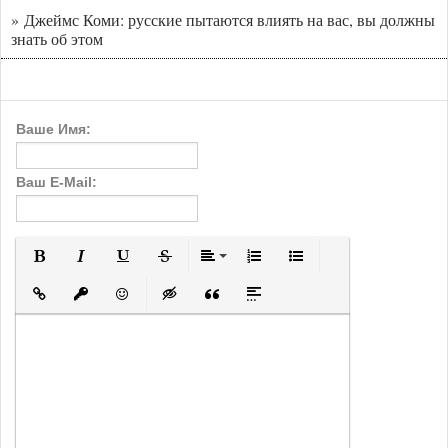
» Джеймс Коми: русские пытаются влиять на вас, вы должны
знать об этом
Ваше Имя:
Ваш E-Mail:
Полужирный
Курсив
Подчеркнутый
Зачеркнутый
Выравнивание
Нумерованный список
Маркированный с
Вставить ссылку
Вставить защищенную ссылку
Вставить смайлик
Вставка скрытого текста
Вставка цитаты
Вставка спойлера