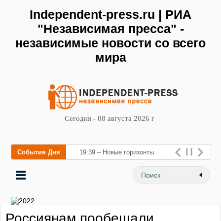
Independent-press.ru | РИА
"Независимая пресса" -
независимые новости со всего
мира
Сегодня - 08 августа 2026 г
События Дня
19:39 – Новые горизонты
флебологии: в Москве
открылся «Городской центр
флебологии» для лечения
Россиянам пообещали
заболеваний вен и