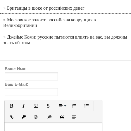
» Британцы в шоке от российских денег
» Московское золото: российская коррупция в
Великобритании
» Джеймс Коми: русские пытаются влиять на вас, вы должны
знать об этом
Ваше Имя:
Ваш E-Mail:
Полужирный
Курсив
Подчеркнутый
Зачеркнутый
Выравнивание
Нумерованный список
Маркированный с
Вставить ссылку
Вставить защищенную ссылку
Вставить смайлик
Вставка скрытого текста
Вставка цитаты
Вставка спойлера