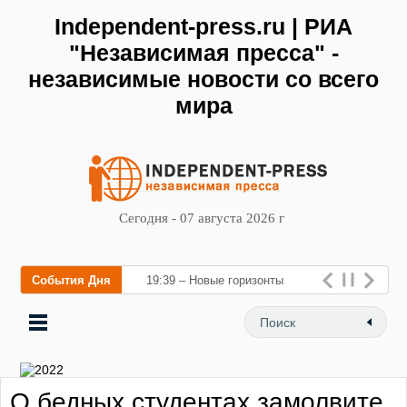
Independent-press.ru | РИА
"Независимая пресса" -
независимые новости со всего
мира
Сегодня - 07 августа 2026 г
События Дня
19:39 – Новые горизонты
флебологии: в Москве
открылся «Городской центр
флебологии» для лечен
О бедных студентах замолвите