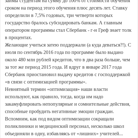
займы студентам на сумму до 100% от стоимости обучения
сроком на период этого обучения плюс десять лет. Ставку
определили в 7,5% годовых, три четверти которых
государство бралось субсидировать банкам. А главным
оператором программы стал Сбербанк - г-н Греф знает толк
в процентах.
Желающие учиться затею поддержали (а куда деваться?!). С
июля по сентябрь 2016 года по программе было выдано
около 480 млн рублей кредитов, что в два раза больше, чем
за тот же период 2015 года. И вдруг в январе 2017 года
Сбербанк приостановил выдачу кредитов с господдержкой
«в связи с оптимизацией программы».
Невнятный термин «оптимизация» наши власти
используют, как правило, тогда, когда им надо
закамуфлировать непопулярные и сомнительные действия,
способные пробудить негативные эмоции граждан.
Вспомним, как под видом оптимизации сокращали
поликлиники и медицинский персонал, несколько школ
объединяли в одну, избавляясь от «лишних» учителей...