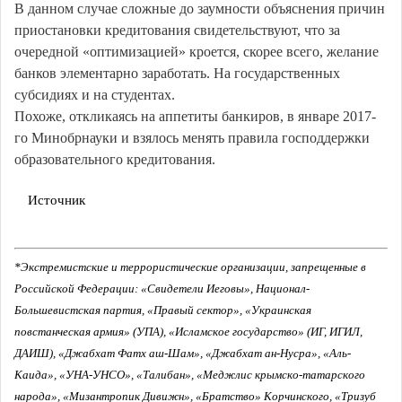
В данном случае сложные до заумности объяснения причин
приостановки кредитования свидетельствуют, что за
очередной «оптимизацией» кроется, скорее всего, желание
банков элементарно заработать. На государственных
субсидиях и на студентах.
Похоже, откликаясь на аппетиты банкиров, в январе 2017-
го Минобрнауки и взялось менять правила господдержки
образовательного кредитования.
Источник
*Экстремистские и террористические организации, запрещенные в
Российской Федерации: «Свидетели Иеговы», Национал-
Большевистская партия, «Правый сектор», «Украинская
повстанческая армия» (УПА), «Исламское государство» (ИГ, ИГИЛ,
ДАИШ), «Джабхат Фатх аш-Шам», «Джабхат ан-Нусра», «Аль-
Каида», «УНА-УНСО», «Талибан», «Меджлис крымско-татарского
народа», «Мизантропик Дивижн», «Братство» Корчинского, «Тризуб