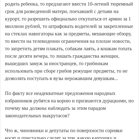
родить ребенка, то предлагают ввести 10-летний тюремный
срок для разведенной матери, поехавшей с детьми на
курорт, то разрешить официально откупаться от армии за 1
миллион рублей, то штрафовать водителей за закрепленные
на стеклах навигаторы как за предметы, мешающие обзору,
то ввести на телевидении ограничения на плохие новости,
то запретить детям плакать, собакам лаять, а кошкам топать
после десяти вечера, то лишать гражданства женщин,
вышедших замуж за иностранцев, то грибникам
использовать при сборе грибов режущие предметы, то не
дозволять поступать в вузы нерожавшим девушкам...
По факту все неадекватные предложения народных
избранников рубятся на корню и признаются дурацкими, но
почему мы должны наблюдать за этим парадом
законодательных выкрутасов?
Что ж, чиновники и депутаты по поверхности сорняки
косят и пристально следят за тем, какую картошку и