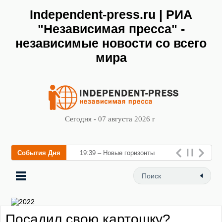
Independent-press.ru | РИА
"Независимая пресса" -
независимые новости со всего
мира
Сегодня - 07 августа 2026 г
События Дня
19:39 – Новые горизонты
флебологии: в Москве
открылся «Городской центр
флебологии» для лечения
Посадил свою картошку?
заболеваний вен и