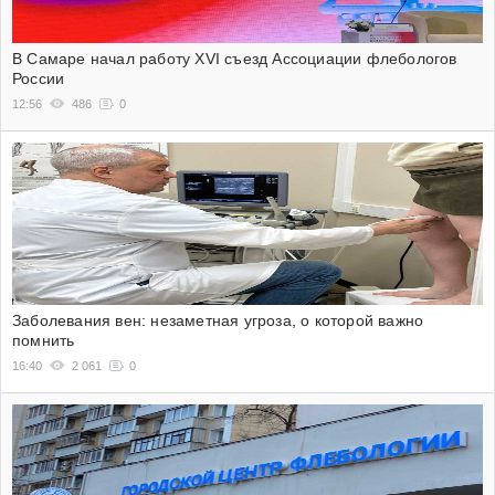
В Самаре начал работу XVI съезд Ассоциации флебологов
России
12:56
486
0
Заболевания вен: незаметная угроза, о которой важно
помнить
16:40
2 061
0