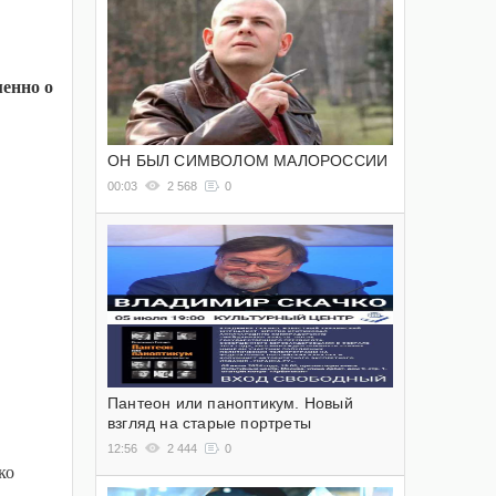
менно о
ОН БЫЛ СИМВОЛОМ МАЛОРОССИИ
00:03
2 568
0
Пантеон или паноптикум. Новый
взгляд на старые портреты
12:56
2 444
0
ко