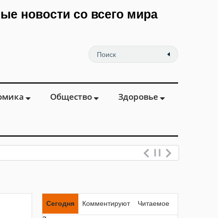
мые новости со всего мира
омика
Общество
Здоровье
Сегодня
Комментируют
Читаемое