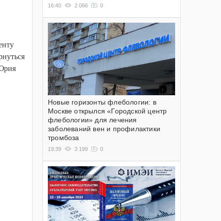
16:40
2 066
0
енту
рнуться
 Юрия
Новые горизонты флебологии: в
Москве открылся «Городской центр
флебологии» для лечения
заболеваний вен и профилактики
тромбоза
19:39
3 199
0