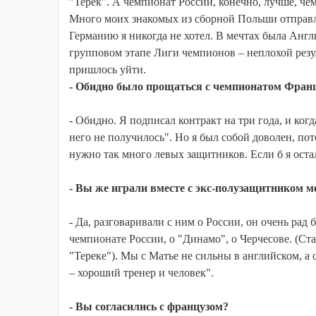
"Терек". А чемпионат России, конечно, лучше, че
Много моих знакомых из сборной Польши отправля
Германию я никогда не хотел. В мечтах была Англ
групповом этапе Лиги чемпионов – неплохой резул
пришлось уйти.
- Обидно было прощаться с чемпионатом Фран
- Обидно. Я подписал контракт на три года, и когд
него не получилось". Но я был собой доволен, пот
нужно так много левых защитников. Если б я остал
- Вы же играли вместе с экс-полузащитником 
- Да, разговаривали с ним о России, он очень рад
чемпионате России, о "Динамо", о Черчесове. (Ст
"Тереке"). Мы с Матье не сильны в английском, а 
– хороший тренер и человек".
- Вы согласились с французом?