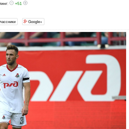
тинг:
+51
лассники
Google+