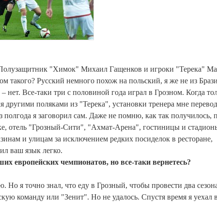
Полузащитник "Химок" Михаил Гащенков и игроки "Терека" М
том такого? Русский немного похож на польский, я же не из Браз
 нет. Все-таки три с половиной года играл в Грозном. Когда то
умя другими поляками из "Терека", установки тренера мне перево
з полгода я заговорил сам. Даже не помню, как так получилось, 
ке, отель "Грозный-Сити", "Ахмат-Арена", гостиницы и стадион
газинам и улицам за исключением редких посиделок в ресторане,
ил ваш язык легко.
чших европейских чемпионатов, но все-таки вернетесь?
. Но я точно знал, что еду в Грозный, чтобы провести два сезон
кую команду или "Зенит". Но не удалось. Спустя время я уехал 