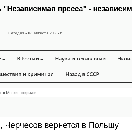
ИА "Независимая пресса" - независи
Сегодня - 08 августа 2026 г
е
В России
Наука и технологии
Экон
шествия и криминал
Назад в СССР
и: в Москве открылся «Городской центр флебологии» для лечения
, Черчесов вернется в Польшу