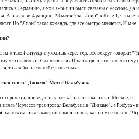
м польский, поэтому я решил попробовать свои силы в вашей стр
лись в Германию, а мои амбиции были связаны с Россией. Да и
ия. А попал во Францию. 28 матчей за "Лион" в Лиге 1, четыре 
ьтат. Но "Лион" такая команда, где все быстро меняется. И мне
ции?
а ты в такой ситуации уходишь через год, все вокруг говорят: "Чт
ому что стабильно был в составе. Просто тренер сказал, что ему 
ся, то сел бы на скамейку запасных.
московского "Динамо" Матьё Вальбуэна.
 был времени, проведенным здесь. Тепло отзывался о Москве, о
анислав Черчесов тренировал Вальбуэна в "Динамо", а Рыбуса - в
общались на этом языке, но помню точно, как он мне сказал: "Че