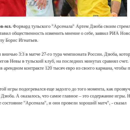
ов-мл.
Форвард тульского "Арсенала" Артем Дзюба своим стрем
ставил общественность изменить мнение о себе, заявил РИА Нов
лу Борис Игнатьев.
и вничью 3:3 в матче 27-го тура чемпионата России. Дзюба, кото
егов Невы в тульский клуб, на последних минутах сравнял счет.
 в арендном контракте 120 тысяч евро из своего кармана, чтобы 
ой игры подогревался еще задолго до того момента, как прозву
Дзюба. А оказалось, что самое главное – это содержание игры. 
 состояние "Арсенала", и они провели хороший матч", - сказал