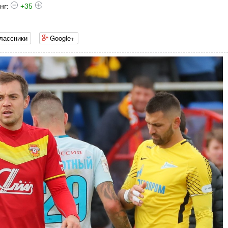
нг:
+35
лассники
Google+