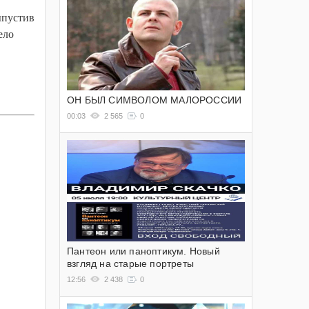
ыпустив
ело
ОН БЫЛ СИМВОЛОМ МАЛОРОССИИ
00:03
2 565
0
Пантеон или паноптикум. Новый
взгляд на старые портреты
12:56
2 438
0