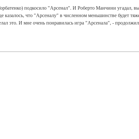
Горбатенко) подкосило "Арсенал". И Роберто Манчини угадал, в
нце казалось, что "Арсеналу" в численном меньшинстве будет тяж
елал это. И мне очень понравилась игра "Арсенала", - продолжил