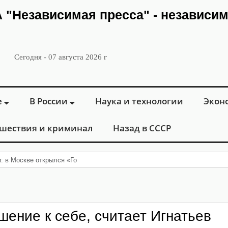
ИА "Независимая пресса" - независи
Сегодня - 07 августа 2026 г
е
В России
Наука и технологии
Экон
шествия и криминал
Назад в СССР
и: в Москве открылся «Городской центр флебологии» для леч
шение к себе, считает Игнатьев