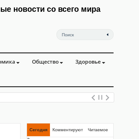
мые новости со всего мира
омика
Общество
Здоровье
Сегодня
Комментируют
Читаемое