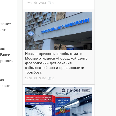
16:40
2 061
0
лением
ости
рый
Новые горизонты флебологии: в
 Ранее
Москве открылся «Городской центр
принять
флебологии» для лечения
заболеваний вен и профилактики
тромбоза
19:39
3 196
0
чал
Но вот