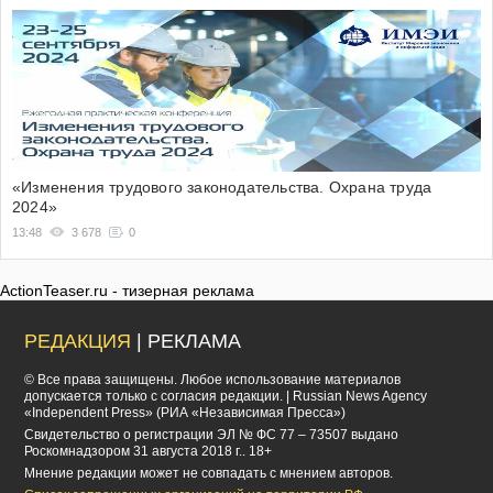
«Изменения трудового законодательства. Охрана труда
2024»
13:48
3 678
0
ActionTeaser.ru - тизерная реклама
РЕДАКЦИЯ
| РЕКЛАМА
© Все права защищены. Любое использование материалов
допускается только с согласия редакции. | Russian News Agency
«Independent Press» (РИА «Независимая Пресса»)
Cвидетельство о регистрации ЭЛ № ФС 77 – 73507 выдано
Роскомнадзором 31 августа 2018 г.. 18+
Мнение редакции может не совпадать с мнением авторов.