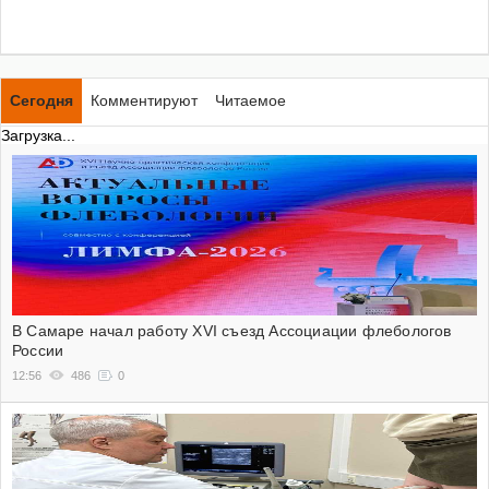
Сегодня
Комментируют
Читаемое
Загрузка...
В Самаре начал работу XVI съезд Ассоциации флебологов
России
12:56
486
0