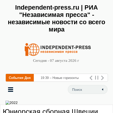
Independent-press.ru | РИА
"Независимая пресса" -
независимые новости со всего
мира
Сегодня - 07 августа 2026 г
События Дня
19:39 – Новые горизонты
флебологии: в Москве
открылся «Городской центр
флебологии» д
Юниорская сборная Швеции