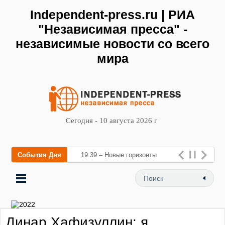
Independent-press.ru | РИА
"Независимая пресса" -
независимые новости со всего
мира
Сегодня - 10 августа 2026 г
События Дня
19:39 – Новые горизонты
флебологии: в Москве
открылся «Городской центр
флебологии» для лечения
Динар Хафизуллин: я
заболеваний вен и