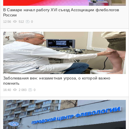
В Самаре начал работу XVI съезд Ассоциации флебологов
России
12:56
512
0
Заболевания вен: незаметная угроза, о которой важно
помнить
16:40
2 083
0