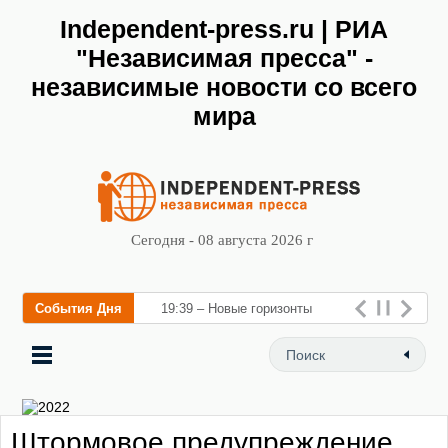
Independent-press.ru | РИА
"Независимая пресса" -
независимые новости со всего
мира
Сегодня - 08 августа 2026 г
События Дня
19:39 – Новые горизонты
флебологии: в Москве
открылся «Городской центр
флебологии
Штормовое предупреждение