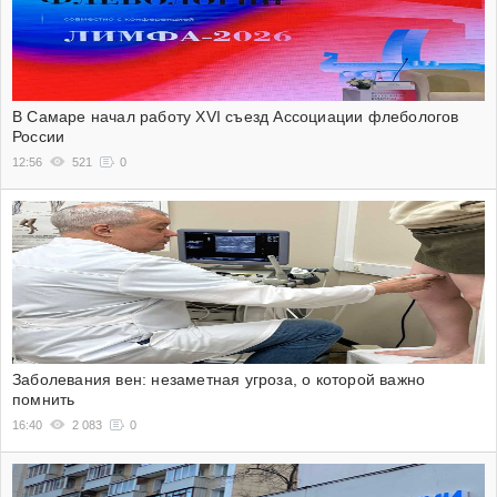
В Самаре начал работу XVI съезд Ассоциации флебологов
России
12:56
521
0
Заболевания вен: незаметная угроза, о которой важно
помнить
16:40
2 083
0