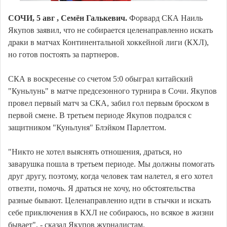
СОЧИ, 5 авг , Семён Галькевич.
Форвард СКА Наиль
Якупов заявил, что не собирается целенаправленно искать
драки в матчах Континентальной хоккейной лиги (КХЛ),
но готов постоять за партнеров.
СКА в воскресенье со счетом 5:0 обыграл китайский
"Куньлунь" в матче предсезонного турнира в Сочи. Якупов
провел первый матч за СКА, забил гол первым броском в
первой смене. В третьем периоде Якупов подрался с
защитником "Куньлуня" Блэйком Парлеттом.
"Никто не хотел выяснять отношения, драться, но
заварушка пошла в третьем периоде. Мы должны помогать
друг другу, поэтому, когда человек там налетел, я его хотел
отвезти, помочь. Я драться не хочу, но обстоятельства
разные бывают. Целенаправленно идти в стычки и искать
себе приключения в КХЛ не собираюсь, но всякое в жизни
бывает", - сказал Якупов журналистам.