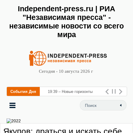
Independent-press.ru | РИА
"Независимая пресса" -
независимые новости со всего
мира
Сегодня - 10 августа 2026 г
События Дня
19:39 – Новые горизонты
флебологии: в Москве
открылся «Городской центр
флебологии» для лечения з
Якупов: драться и искать себе