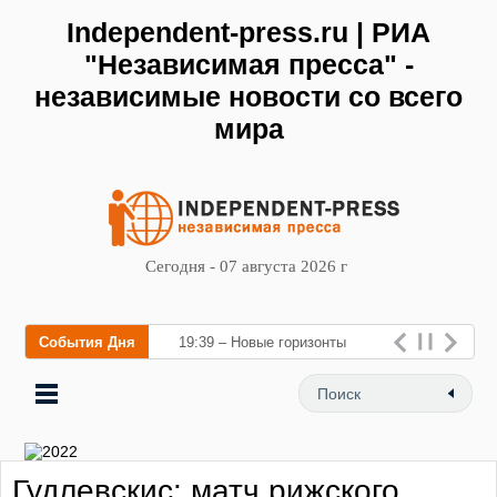
Independent-press.ru | РИА
"Независимая пресса" -
независимые новости со всего
мира
Сегодня - 07 августа 2026 г
События Дня
19:39 – Новые горизонты
флебологии: в Москве
открылся «Городской центр
флебологии» для л
Гудлевскис: матч рижского