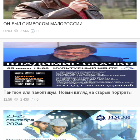
ОН БЫЛ СИМВОЛОМ МАЛОРОССИИ
00:03
2 566
0
Пантеон или паноптикум. Новый взгляд на старые портреты
12:56
2 438
0