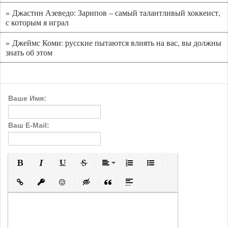
» Джастин Азеведо: Зарипов – самый талантливый хоккеист,
с которым я играл
» Джеймс Коми: русские пытаются влиять на вас, вы должны
знать об этом
Ваше Имя:
Ваш E-Mail:
Полужирный
Курсив
Подчеркнутый
Зачеркнутый
Выравнивание
Нумерованный список
Маркированный с
Вставить ссылку
Вставить защищенную ссылку
Вставить смайлик
Вставка скрытого текста
Вставка цитаты
Вставка спойлера