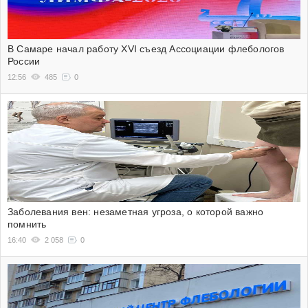
В Самаре начал работу XVI съезд Ассоциации флебологов
России
12:56
485
0
Заболевания вен: незаметная угроза, о которой важно
помнить
16:40
2 058
0