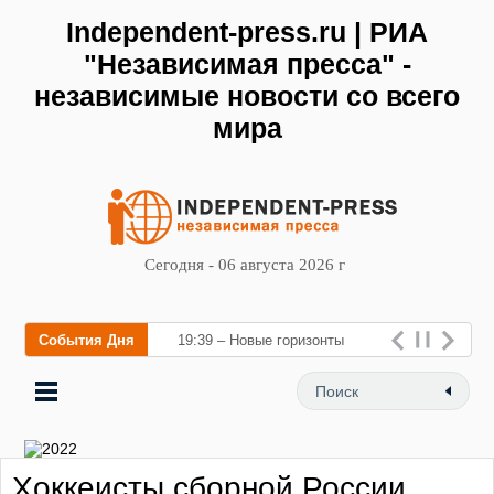
Independent-press.ru | РИА
"Независимая пресса" -
независимые новости со всего
мира
Сегодня - 06 августа 2026 г
События Дня
19:39 – Новые горизонты
флебологии: в Москве
открылся «Городской центр
флебологии» для л
Хоккеисты сборной России