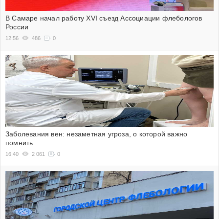
В Самаре начал работу XVI съезд Ассоциации флебологов
России
12:56
486
0
Заболевания вен: незаметная угроза, о которой важно
помнить
16:40
2 061
0