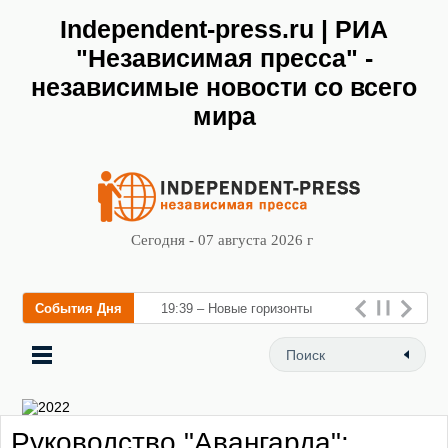
Independent-press.ru | РИА
"Независимая пресса" -
независимые новости со всего
мира
Сегодня - 07 августа 2026 г
События Дня
19:39 – Новые горизонты
флебологии: в Москве
открылся «Городской центр
флебологии» для леч
Руководство "Авангарда":