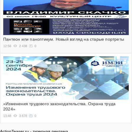
Пантеон или паноптикум. Новый взгляд на старые портреты
12:56
2 438
0
«Изменения трудового законодательства. Охрана труда
2024»
13:48
3 678
0
ActionTeaser.ru - тизерная реклама