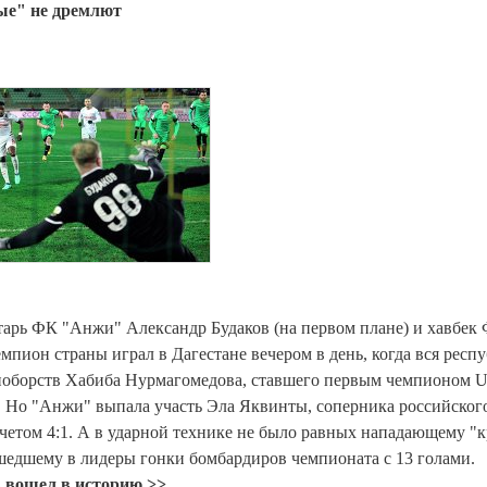
лые" не дремлют
арь ФК "Анжи" Александр Будаков (на первом плане) и хавбек
пион страны играл в Дагестане вечером в день, когда вся респ
иноборств Хабиба Нурмагомедова, ставшего первым чемпионом 
. Но "Анжи" выпала участь Эла Яквинты, соперника российског
четом 4:1. А в ударной технике не было равных нападающему "к
едшему в лидеры гонки бомбардиров чемпионата с 13 голами.
 вошел в историю >>