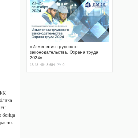
«Изменения трудового
законодательства. Охрана труда
2024»
13:48
3 684
0
 ФК
ублика
UFC
о бойца
расно-