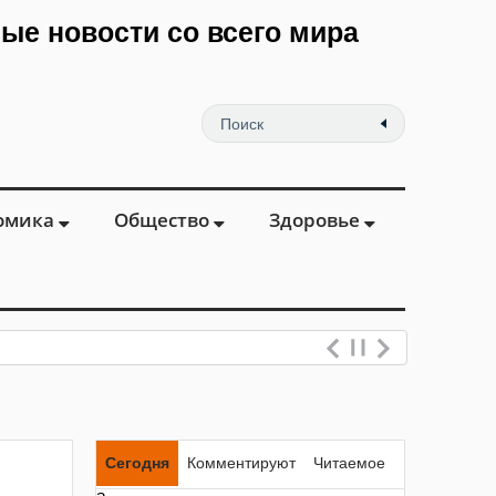
мые новости со всего мира
омика
Общество
Здоровье
еван
Сегодня
Комментируют
Читаемое