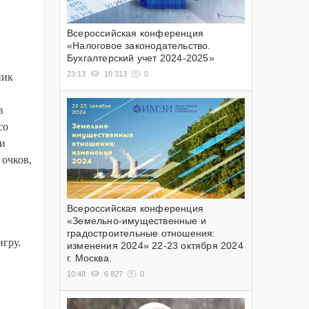
Всероссийская конференция
«Налоговое законодательство.
Бухгалтерский учет 2024-2025»
23:13
10 313
0
ник
в
со
 и
 очков,
Всероссийская конференция
«Земельно-имущественные и
градостроительные отношения:
игру.
изменения 2024» 22-23 октября 2024
г. Москва.
10:48
6 827
0