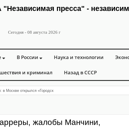
ИА "Независимая пресса" - независи
Сегодня - 08 августа 2026 г
е
В России
Наука и технологии
Экон
шествия и криминал
Назад в СССР
и: в Москве открылся «Городской центр флебологии» для лечения забол
арреры, жалобы Манчини,