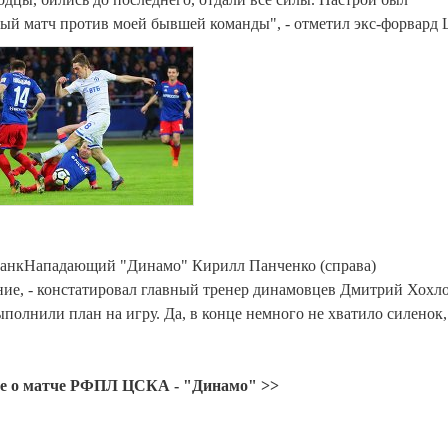
рвый матч против моей бывшей команды", - отметил экс-форвард
банкНападающий "Динамо" Кирилл Панченко (справа)
ие, - констатировал главный тренер динамовцев Дмитрий Хохло
олнили план на игру. Да, в конце немного не хватило силенок,
гие о матче РФПЛ ЦСКА - "Динамо" >>