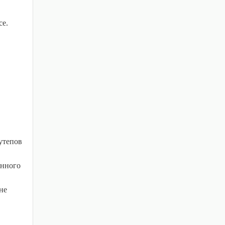
се.
утепов
енного
не