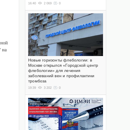
16:40
2 069
0
нной
" на
Новые горизонты флебологии: в
Москве открылся «Городской центр
флебологии» для лечения
заболеваний вен и профилактики
тромбоза
19:39
3 202
0