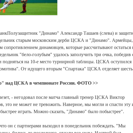
банкПолузащитник "Динамо" Александр Ташаев (слева) и защит
дельник старым московским дерби ЦСКА и "Динамо". Армейцы,
ым сопротивлением динамовцев, которые рассчитывают остаться 
дельник "бело-голубым" удалось заполучить три очка, победив 
 и подняться на 10-е место турнирной таблицы. ЦСКА оступился
комотива". От идущего вторым "Спартака" ЦСКА отделяет шесть
мо" над ЦСКА в чемпионате России. ФОТО >>
 лезет, - негодовал после матча главный тренер ЦСКА Виктор
, это не может не тревожить. Наверное, мы могли и спасти эту 
 быстрее играть. Можно сказать, "Динамо" было побыстрее".
то он с партнерами выходил в понедельник побеждать. "Мы
одцы, бились до последнего, отдали все силы. Настрой был