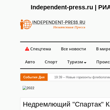
Independent-press.ru | Р
Спецтема
Все новости
В мир
Авто
Спорт
Туризм
Проис
События Дня
19:39 – Новые горизонты флебологи
Недремлющий "Спартак" К