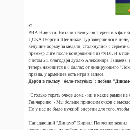
©
РИА Новости. Виталий Белоусов Перейти в фото
ЦСКА Георгий Щенников Тур завершился в поне
ведущие борьбу за медали, столкнулись с серьезн
премьер-лиге после возвращения из ФНЛ. И в поне
счетом 2:1 благодаря дублю Александра Ташаева,
теперь находится в 8 баллах от лидирующего "Ло
правда, у армейцев есть игра в запасе.
Дерби в пользу "бело-голубых": победа "Дина
"Столько терять очков дома - ни в какие рамки не
Ганчаренко. - Мы больше привозим очков с выездов
Но у нас не было нужной энергии для того, чтобы
Нападающий "Динамо" Кирилл Панченко заявил, ч
настраивались на победу, вся команда сегодня мол