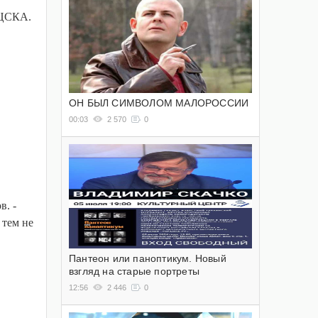
 ЦСКА.
ОН БЫЛ СИМВОЛОМ МАЛОРОССИИ
00:03
2 570
0
в. -
 тем не
Пантеон или паноптикум. Новый
взгляд на старые портреты
12:56
2 446
0