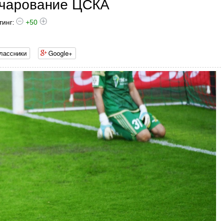
очарование ЦСКА
тинг:
+50
лассники
Google+