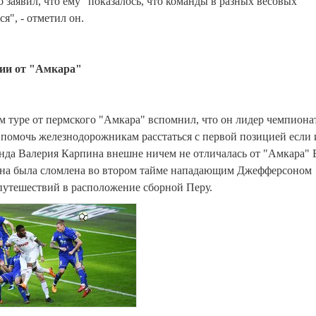
заявил, что ему "показалось, что команды в разных весовых
я", - отметил он.
ии от "Амкара"
 туре от пермского "Амкара" вспомнил, что он лидер чемпиона
у, помочь железнодорожникам расстаться с первой позицией если 
анда Валерия Карпина внешне ничем не отличалась от "Амкара"
она была сломлена во втором тайме нападающим Джефферсоном
утешествий в расположение сборной Перу.