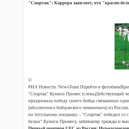
"Спартак": Каррера заявляет, что "красно-бе
©
РИА Новости. NewsTeam Перейти в фотобанкВрат
"Спартак" Куинси Промес (слева)Действующий чем
праздновала победу своего бойца смешанных ед
(абсолютного бойцовского чемпионата) из России
по титульному поединку – "Спартак" победил со с
белых" Куинси Промесу, забившему трижды и выш
Первый чемпион UFC из России: Нурмагомедов