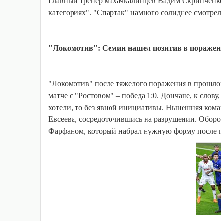
Главный тренер махачкалинцев Вадим Скрипченко 
категориях". "Спартак" намного солиднее смотрелс
"Локомотив": Семин нашел позитив в поражен
"Локомотив" после тяжелого поражения в прошлом
матче с "Ростовом" – победа 1:0. Дончане, к слов
хотели, то без явной инициативы. Нынешняя ком
Евсеева, сосредоточившись на разрушении. Обор
Фарфаном, который набрал нужную форму после п