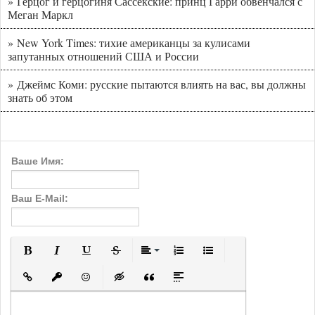
» Герцог и герцогиня Сассекские: принц Гарри обвенчался с
Меган Маркл
» New York Times: тихие американцы за кулисами
запутанных отношений США и России
» Джеймс Коми: русские пытаются влиять на вас, вы должны
знать об этом
Ваше Имя:
Ваш E-Mail:
Полужирный
Курсив
Подчеркнутый
Зачеркнутый
Выравнивание
Нумерованный список
Маркированный с
Вставить ссылку
Вставить защищенную ссылку
Вставить смайлик
Вставка скрытого текста
Вставка цитаты
Вставка спойлера