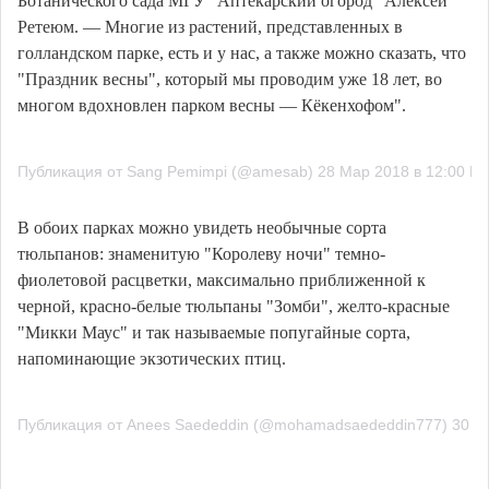
Ботанического сада МГУ "Аптекарский огород" Алексей
Ретеюм. — Многие из растений, представленных в
голландском парке, есть и у нас, а также можно сказать, что
"Праздник весны", который мы проводим уже 18 лет, во
многом вдохновлен парком весны — Кёкенхофом".
Публикация от Sang Pemimpi (@amesab) 28 Мар 2018 в 12:00 P
В обоих парках можно увидеть необычные сорта
тюльпанов: знаменитую "Королеву ночи" темно-
фиолетовой расцветки, максимально приближенной к
черной, красно-белые тюльпаны "Зомби", желто-красные
"Микки Маус" и так называемые попугайные сорта,
напоминающие экзотических птиц.
Публикация от Anees Saededdin (@mohamadsaededdin777) 30 Ма