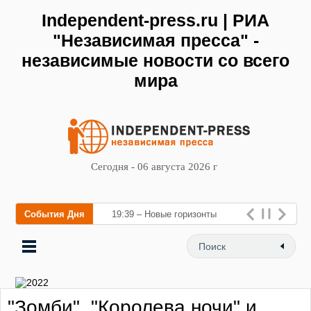
Independent-press.ru | РИА
"Независимая пресса" -
независимые новости со всего
мира
Сегодня - 06 августа 2026 г
События Дня
19:39 – Новые горизонты
флебологии: в Москве
открылся «Городской центр
флебологии» для лечения
"Зомби", "Королева ночи" и
заболеваний вен