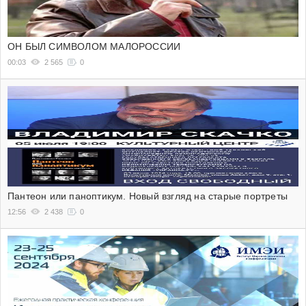
ОН БЫЛ СИМВОЛОМ МАЛОРОССИИ
00:03
2 565
0
Пантеон или паноптикум. Новый взгляд на старые портреты
12:56
2 438
0