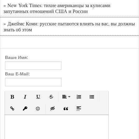
» New York Times: тихие американцы за кулисами
запутанных отношений США и России
» Джеймс Коми: русские пытаются влиять на вас, вы должны
знать об этом
Ваше Имя:
Ваш E-Mail:
Полужирный
Курсив
Подчеркнутый
Зачеркнутый
Выравнивание
Нумерованный список
Маркированный с
Вставить ссылку
Вставить защищенную ссылку
Вставить смайлик
Вставка скрытого текста
Вставка цитаты
Вставка спойлера