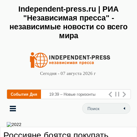
Independent-press.ru | РИА
"Независимая пресса" -
независимые новости со всего
мира
Сегодня - 07 августа 2026 г
События Дня
19:39 – Новые горизонты
флебологии: в Москве
открылся «Городской центр
флебологии» для леч
Россияне боятся покупать