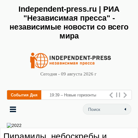
Independent-press.ru | РИА
"Независимая пресса" -
независимые новости со всего
мира
Сегодня - 09 августа 2026 г
События Дня
19:39 – Новые горизонты
флебологии: в Москве
открылся «Городской центр
флебологии» для лече
Пирамиды, небоскребы и