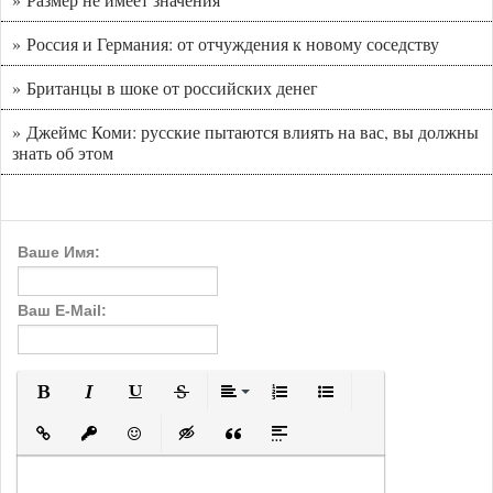
» Россия и Германия: от отчуждения к новому соседству
» Британцы в шоке от российских денег
» Джеймс Коми: русские пытаются влиять на вас, вы должны
знать об этом
Ваше Имя:
Ваш E-Mail:
Полужирный
Курсив
Подчеркнутый
Зачеркнутый
Выравнивание
Нумерованный список
Маркированный с
Вставить ссылку
Вставить защищенную ссылку
Вставить смайлик
Вставка скрытого текста
Вставка цитаты
Вставка спойлера