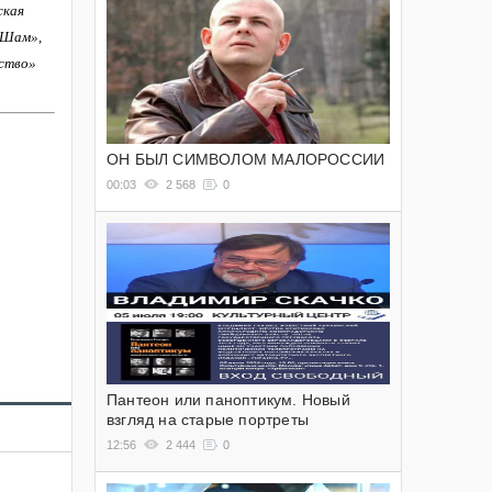
ская
-Шам»,
ство»
ОН БЫЛ СИМВОЛОМ МАЛОРОССИИ
00:03
2 568
0
Пантеон или паноптикум. Новый
взгляд на старые портреты
12:56
2 444
0