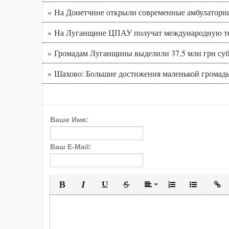
» На Донетчине открыли современные амбулатори
» На Луганщине ЦПАУ получат международную т
» Громадам Луганщины выделили 37,5 млн грн су
» Шахово: Большие достижения маленькой громады
Ваше Имя:
Ваш E-Mail:
Полужирный
Курсив
Подчеркнутый
Зачеркнутый
Выравнивани
Нумерованн
Марки