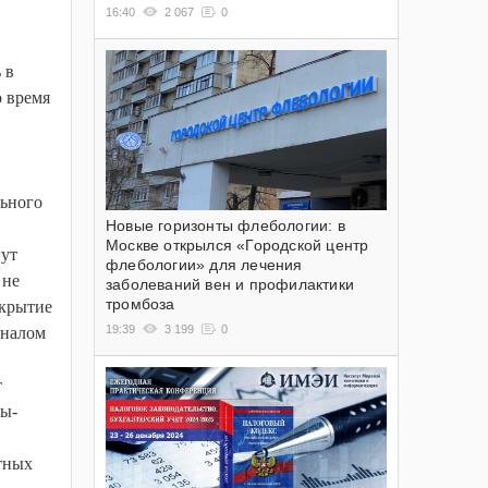
16:40
2 067
0
 в
 время
льного
Новые горизонты флебологии: в
Москве открылся «Городской центр
гут
флебологии» для лечения
 не
заболеваний вен и профилактики
тромбоза
ткрытие
19:39
3 199
0
аналом
т
ры-
тных