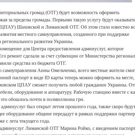
риториальных громад (ОТГ) будет возможность оформить
жая за пределы громады. Первыми такую услугу будут оказывать
(ЦПАУ) Шаховской и Лиманской ОТГ. Об этом стало известно во
азвития местного самоуправления, созданного при поддержке
регионального развития Украины.
помещение для Центра предоставления админуслуг, которое
го ремонт сделали за счет субвенции от Министерства региона
бавили средства из бюджета ОТГ.
о самоуправления Анны Омельченко, всего местные жители смо
енний паспорт в виде ID карты теперь можно оформить на месте,
Шаховском ЦПАУ сможет получить любой гражданин Украины. О
ебели, оборудование и аппаратуру. Рабочую станцию ​​вместе с к
, это обошлось почти в полмиллиона грн.
 админуслуг был открыт летом прошлого года, также скоро буду
ее оборудование общине передадут в рамках поддержки партне
же с лета текущего года.
я админуслуг Лиманской ОТГ Марина Ройко, с введением паспор