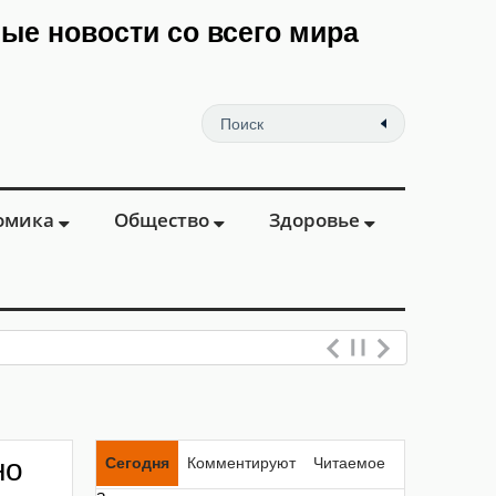
мые новости со всего мира
омика
Общество
Здоровье
ваний вен и п
но
Сегодня
Комментируют
Читаемое