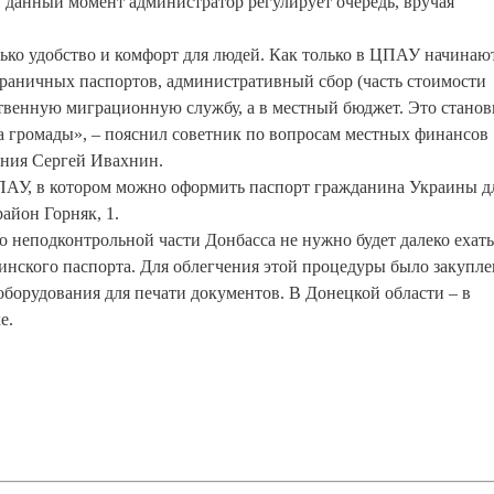
В данный момент администратор регулирует очередь, вручая
ько удобство и комфорт для людей. Как только в ЦПАУ начинаю
раничных паспортов, административный сбор (часть стоимости
ственную миграционную службу, а в местный бюджет. Это станов
громады», – пояснил советник по вопросам местных финансов
ения Сергей Ивахнин.
ЦПАУ, в котором можно оформить паспорт гражданина Украины д
район Горняк, 1.
неподконтрольной части Донбасса не нужно будет далеко ехать
инского паспорта. Для облегчения этой процедуры было закупле
борудования для печати документов. В Донецкой области – в
е.