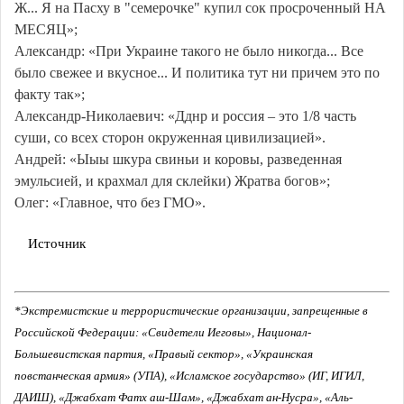
Ж... Я на Пасху в "семерочке" купил сок просроченный НА
МЕСЯЦ»;
Александр: «При Украине такого не было никогда... Все
было свежее и вкусное... И политика тут ни причем это по
факту так»;
Александр-Николаевич: «Дднр и россия – это 1/8 часть
суши, со всех сторон окруженная цивилизацией».
Андрей: «Ыыы шкура свиньи и коровы, разведенная
эмульсией, и крахмал для склейки) Жратва богов»;
Олег: «Главное, что без ГМО».
Источник
*Экстремистские и террористические организации, запрещенные в
Российской Федерации: «Свидетели Иеговы», Национал-
Большевистская партия, «Правый сектор», «Украинская
повстанческая армия» (УПА), «Исламское государство» (ИГ, ИГИЛ,
ДАИШ), «Джабхат Фатх аш-Шам», «Джабхат ан-Нусра», «Аль-