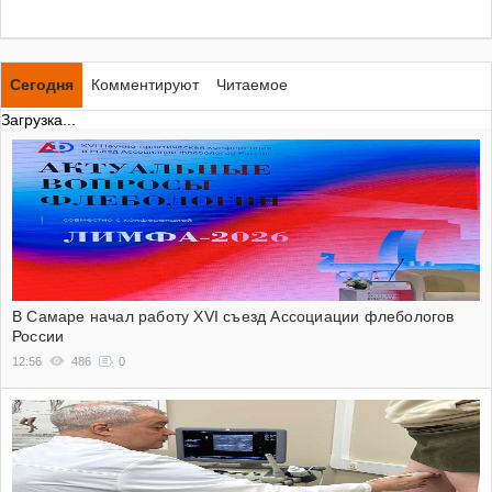
Сегодня
Комментируют
Читаемое
Загрузка...
В Самаре начал работу XVI съезд Ассоциации флебологов
России
12:56
486
0