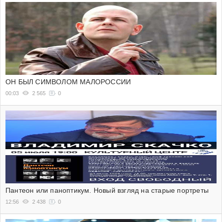
ОН БЫЛ СИМВОЛОМ МАЛОРОССИИ
00:03
2 565
0
Пантеон или паноптикум. Новый взгляд на старые портреты
12:56
2 438
0