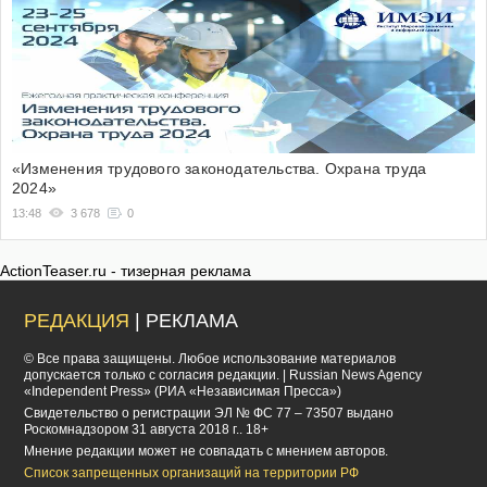
«Изменения трудового законодательства. Охрана труда
2024»
13:48
3 678
0
ActionTeaser.ru - тизерная реклама
РЕДАКЦИЯ
| РЕКЛАМА
© Все права защищены. Любое использование материалов
допускается только с согласия редакции. | Russian News Agency
«Independent Press» (РИА «Независимая Пресса»)
Cвидетельство о регистрации ЭЛ № ФС 77 – 73507 выдано
Роскомнадзором 31 августа 2018 г.. 18+
Мнение редакции может не совпадать с мнением авторов.
Список запрещенных организаций на территории РФ