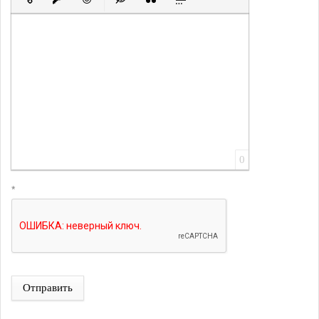
Вставить ссылку
Вставить защищенную ссылку
Вставить смайлик
Вставка скрытого текста
Вставка цитаты
Вставка спойлера
0
*
Отправить