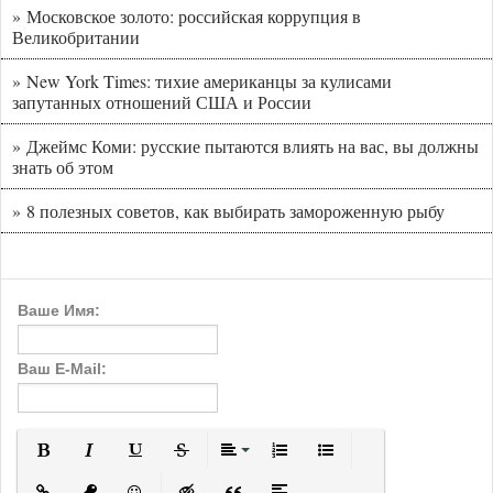
» Московское золото: российская коррупция в
Великобритании
» New York Times: тихие американцы за кулисами
запутанных отношений США и России
» Джеймс Коми: русские пытаются влиять на вас, вы должны
знать об этом
» 8 полезных советов, как выбирать замороженную рыбу
Ваше Имя:
Ваш E-Mail:
Полужирный
Курсив
Подчеркнутый
Зачеркнутый
Выравнивание
Нумерованный список
Маркированный с