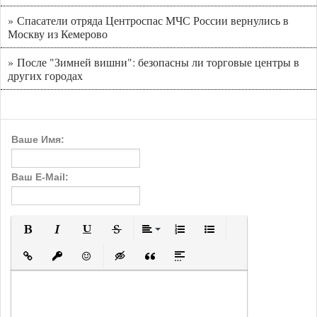
» Спасатели отряда Центроспас МЧС России вернулись в
Москву из Кемерово
» После "Зимней вишни": безопасны ли торговые центры в
других городах
Ваше Имя:
Ваш E-Mail:
Полужирный
Курсив
Подчеркнутый
Зачеркнутый
Выравнивание
Нумерованный список
Маркированный с
Вставить ссылку
Вставить защищенную ссылку
Вставить смайлик
Вставка скрытого текста
Вставка цитаты
Вставка спойлера