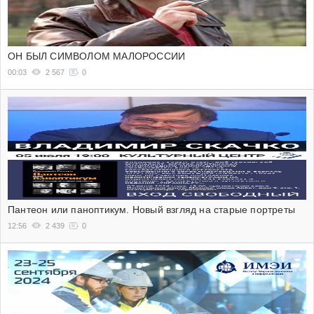
ОН БЫЛ СИМВОЛОМ МАЛОРОССИИ
00:03
2 567
0
Пантеон или паноптикум. Новый взгляд на старые портреты
12:56
2 439
0