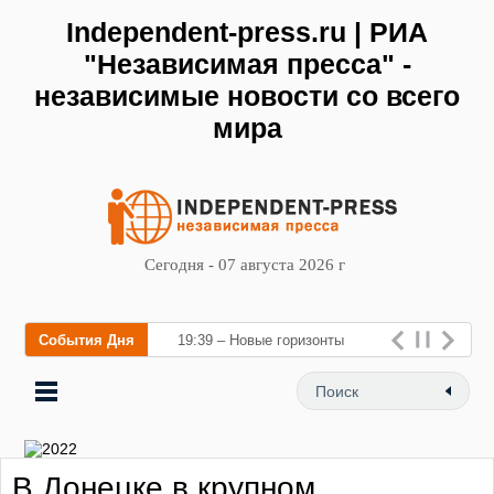
Independent-press.ru | РИА
"Независимая пресса" -
независимые новости со всего
мира
Сегодня - 07 августа 2026 г
События Дня
19:39 – Новые горизонты
флебологии: в Москве
открылся «Городской центр
флебологии» для ле
В Донецке в крупном