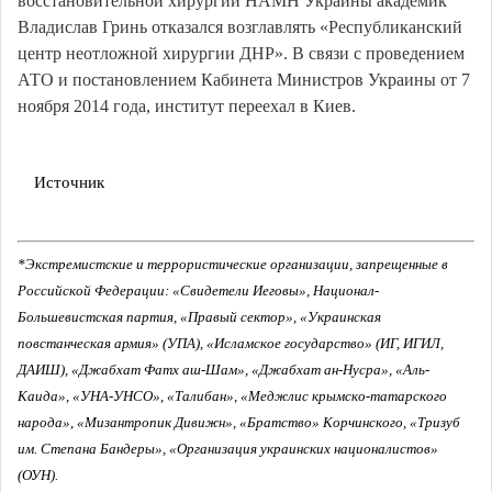
восстановительной хирургии НАМН Украины академик
Владислав Гринь отказался возглавлять «Республиканский
центр неотложной хирургии ДНР». В связи с проведением
АТО и постановлением Кабинета Министров Украины от 7
ноября 2014 года, институт переехал в Киев.
Источник
*Экстремистские и террористические организации, запрещенные в
Российской Федерации: «Свидетели Иеговы», Национал-
Большевистская партия, «Правый сектор», «Украинская
повстанческая армия» (УПА), «Исламское государство» (ИГ, ИГИЛ,
ДАИШ), «Джабхат Фатх аш-Шам», «Джабхат ан-Нусра», «Аль-
Каида», «УНА-УНСО», «Талибан», «Меджлис крымско-татарского
народа», «Мизантропик Дивижн», «Братство» Корчинского, «Тризуб
им. Степана Бандеры», «Организация украинских националистов»
(ОУН).