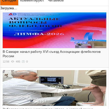
Сегодня
Комментируют
Читаемое
Загрузка...
В Самаре начал работу XVI съезд Ассоциации флебологов
России
12:56
495
0