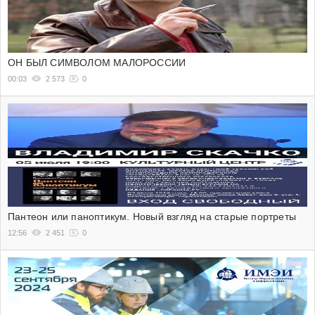
ОН БЫЛ СИМВОЛОМ МАЛОРОССИИ
00:03
2 573
0
Пантеон или паноптикум. Новый взгляд на старые портреты
12:56
2 451
0