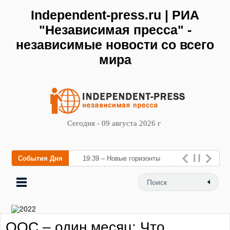
Independent-press.ru | РИА
"Независимая пресса" -
независимые новости со всего
мира
Сегодня - 09 августа 2026 г
События Дня
19:39 – Новые горизонты
флебологии: в Москве
открылся «Городской центр
флебологии» для лечения
ООС – один месяц: Что
заболеваний вен и