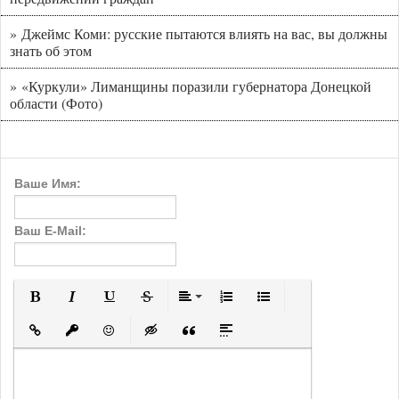
» Джеймс Коми: русские пытаются влиять на вас, вы должны
знать об этом
» «Куркули» Лиманщины поразили губернатора Донецкой
области (Фото)
Ваше Имя:
Ваш E-Mail:
Полужирный
Курсив
Подчеркнутый
Зачеркнутый
Выравнивание
Нумерованный список
Маркированный с
Вставить ссылку
Вставить защищенную ссылку
Вставить смайлик
Вставка скрытого текста
Вставка цитаты
Вставка спойлера