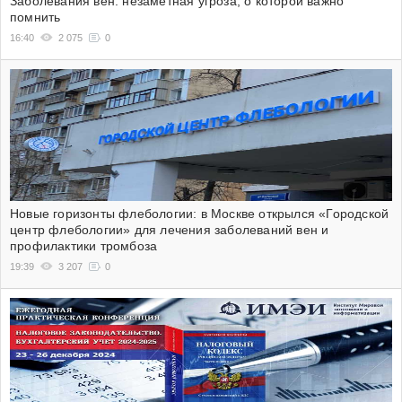
Заболевания вен: незаметная угроза, о которой важно
помнить
16:40
2 075
0
Новые горизонты флебологии: в Москве открылся «Городской
центр флебологии» для лечения заболеваний вен и
профилактики тромбоза
19:39
3 207
0