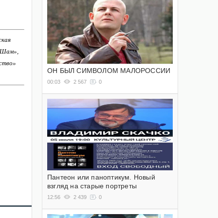
ская
-Шам»,
ство»
ОН БЫЛ СИМВОЛОМ МАЛОРОССИИ
00:03
2 567
0
Пантеон или паноптикум. Новый
взгляд на старые портреты
12:56
2 439
0