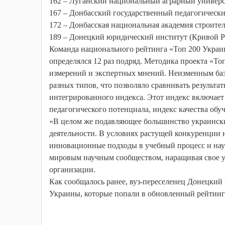
162 – Луганский национальный аграрный универси
167 – Донбасский государственный педагогический
172 – Донбасская национальная академия строител
189 – Донецкий юридический институт (Кривой Ро
Команда национального рейтинга «Топ 200 Украин
определялся 12 раз подряд. Методика проекта «Т
измерений и экспертных мнений. Неизменным баз
разных типов, что позволяло сравнивать результат
интегрированного индекса. Этот индекс включает
педагогического потенциала, индекс качества обу
«В целом же подавляющее большинство украински
деятельности. В условиях растущей конкуренции н
инновационные подходы в учебный процесс и нау
мировым научным сообществом, наращивая свое у
организации.
Как сообщалось ранее, вуз-переселенец Донецкий
Украины, которые попали в обновленный рейтинг л