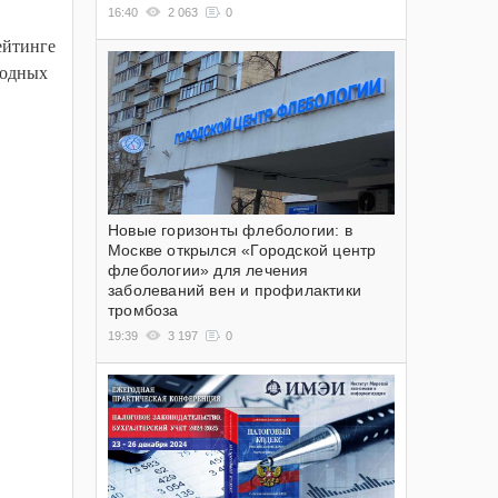
16:40
2 063
0
ейтинге
родных
Новые горизонты флебологии: в
Москве открылся «Городской центр
флебологии» для лечения
заболеваний вен и профилактики
тромбоза
19:39
3 197
0