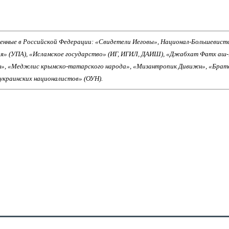
енные в Российской Федерации: «Свидетели Иеговы», Национал-Большевист
ия» (УПА), «Исламское государство» (ИГ, ИГИЛ, ДАИШ), «Джабхат Фатх аш
н», «Меджлис крымско-татарского народа», «Мизантропик Дивижн», «Брат
 украинских националистов» (ОУН).