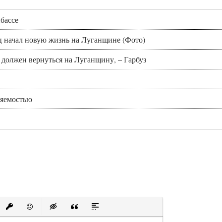
бассе
нец начал новую жизнь на Луганщине (Фото)
должен вернуться на Луганщину, – Гарбуз
ляемостью
е
ый список
рованный список
Вставить ссылку
Вставить защищенную ссылку
Вставить смайлик
Вставка скрытого текста
Вставка цитаты
Вставка спойлера