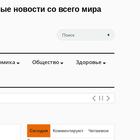
мые новости со всего мира
омика
Общество
Здоровье
Сегодня
Комментируют
Читаемое