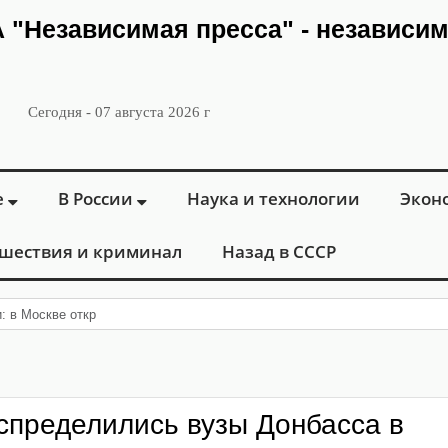
ИА "Независимая пресса" - независи
Сегодня - 07 августа 2026 г
е
В России
Наука и технологии
Экон
шествия и криминал
Назад в СССР
и: в Москве открылся «Городской центр флебологи
аспределились вузы Донбасса в