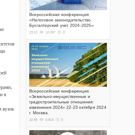
Всероссийская конференция
«Налоговое законодательство.
Бухгалтерский учет 2024-2025»
нг
23:13
10 287
0
ситетов
ощи
оей
ерами,
Всероссийская конференция
и в
«Земельно-имущественные и
градостроительные отношения:
изменения 2024» 22-23 октября 2024
и вузов
г. Москва.
10:48
6 814
0