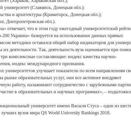
тет (Харьков, Харьковская обл.);
 университет (Славянск, Донецкая обл.);
ьства и архитектуры (Краматорск, Донецкая обл.);
г, Днепропетровская обл.).
а» отмечает, что в этом году ежегодный университетский рейти
оп-200 Украина» базируется на использовании данных прямых
исом методики оставался общий набор индикаторов для универ
ы их деятельности. Так, деятельность вуза оценивается при пом
 три комплексные составляющие: индекс качества научно-
чения, индекс международного признания.
х университетов улучшает показатели по всем направлениям св
а рынке образовательных услуг, они все активнее внедряют
чную работу, налаживают сотрудничество с зарубежными партн
частие в образовательных и научных программах», – подытожил
 национальный университет имени Васыля Стуса – один из шест
учших вузов мира QS World University Rankings 2018.