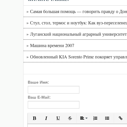
» Самая большая помощь — говорить правду о Дон
» Стул, стол, термос и ноутбук: Как вуз-переселе
» Луганский национальный аграрный университет 
» Машина времени 2007
» Обновленный KIA Sorento Prime покоряет управ
Ваше Имя:
Ваш E-Mail:
Полужирный
Курсив
Подчеркнутый
Зачеркнутый
Выравнивани
Нумерованн
Марки