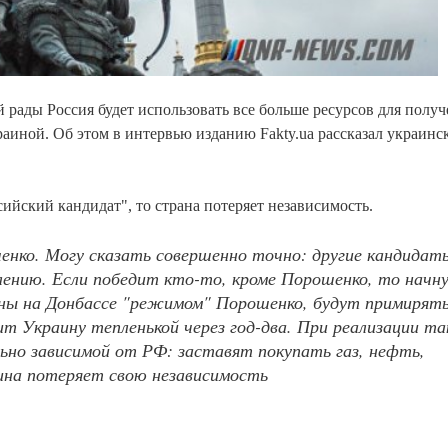
рады Россия будет использовать все больше ресурсов для получ
аиной. Об этом в интервью изданию Fakty.ua рассказал украинс
ийский кандидат", то страна потеряет независимость.
енко. Могу сказать совершенно точно: другие кандидат
лению. Если победит кто-то, кроме Порошенко, то начн
йны на Донбассе "режимом" Порошенко, будут примирят
ит Украину тепленькой через год-два. При реализации та
ьно зависимой от РФ: заставят покупать газ, нефть,
аина потеряет свою независимость