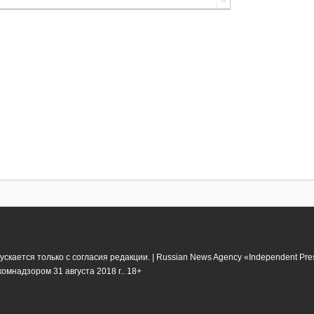
кается только с согласия редакции. | Russian News Agency «Independent Pr
мнадзором 31 августа 2018 г.. 18+