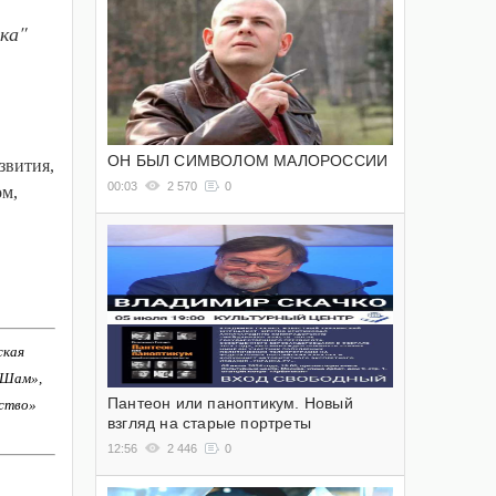
ка"
ОН БЫЛ СИМВОЛОМ МАЛОРОССИИ
звития,
00:03
2 570
0
ом,
ская
-Шам»,
Пантеон или паноптикум. Новый
ство»
взгляд на старые портреты
12:56
2 446
0