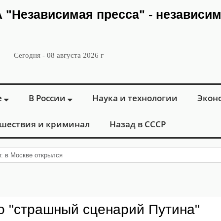
ИА "Независимая пресса" - независи
Сегодня - 08 августа 2026 г
е
В России
Наука и технологии
Экон
шествия и криминал
Назад в СССР
и: в Москве открылся «Городской центр флебологии» дл
о "страшный сценарий Путина"