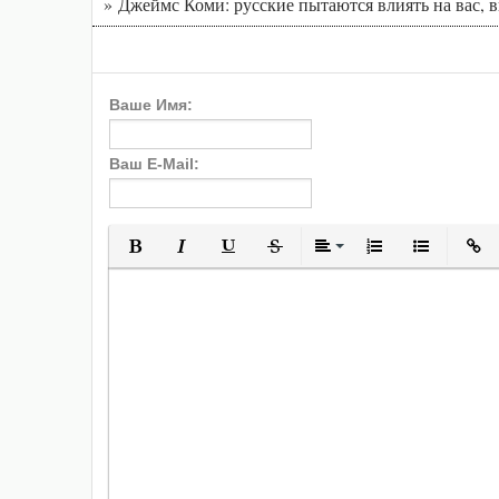
» Джеймс Коми: русские пытаются влиять на вас, 
Ваше Имя:
Ваш E-Mail:
Полужирный
Курсив
Подчеркнутый
Зачеркнутый
Выравнивани
Нумерованн
Марки