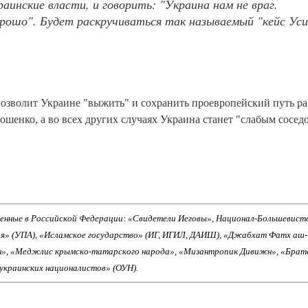
аинские власти, и говорить: "Украина нам не враг.
рошо". Будет раскручиваться так называемый "кейс Уси
озволит Украине "выжить" и сохранить проевропейский путь ра
ошенко, а во всех других случаях Украина станет "слабым сосед
енные в Российской Федерации: «Свидетели Иеговы», Национал-Большевист
ия» (УПА), «Исламское государство» (ИГ, ИГИЛ, ДАИШ), «Джабхат Фатх аш
н», «Меджлис крымско-татарского народа», «Мизантропик Дивижн», «Брат
 украинских националистов» (ОУН).