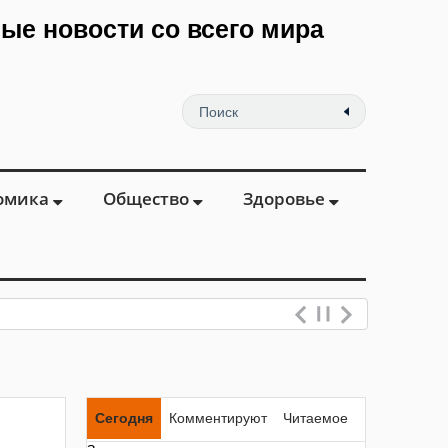
мые новости со всего мира
омика
Общество
Здоровье
Сегодня
Комментируют
Читаемое