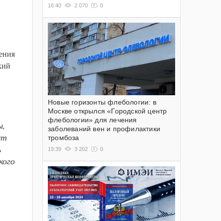
16:40
2 070
0
ения
кий
Новые горизонты флебологии: в
Москве открылся «Городской центр
флебологии» для лечения
ы,
заболеваний вен и профилактики
ут
тромбоза
ь
19:39
3 202
0
кого