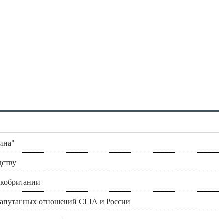
ина"
дству
икобритании
и запутанных отношений США и России