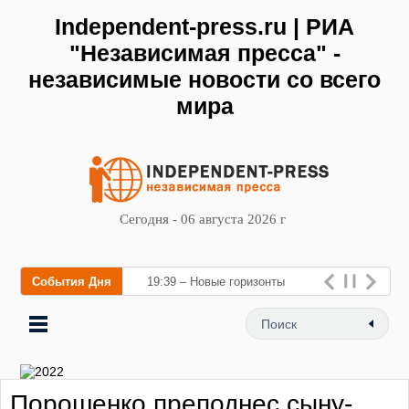
Independent-press.ru | РИА
"Независимая пресса" -
независимые новости со всего
мира
Сегодня - 06 августа 2026 г
События Дня
19:39 – Новые горизонты
флебологии: в Москве
открылся «Городской центр
флебологии» для лечени
Порошенко преподнес сыну-