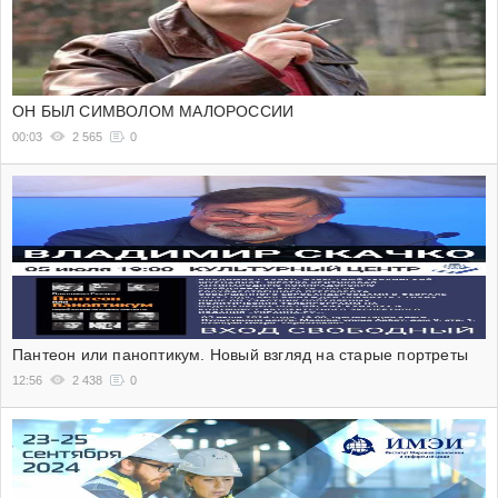
ОН БЫЛ СИМВОЛОМ МАЛОРОССИИ
00:03
2 565
0
Пантеон или паноптикум. Новый взгляд на старые портреты
12:56
2 438
0