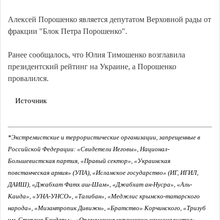
Алексей Порошенко является депутатом Верховной рады от
фракции "Блок Петра Порошенко".
Ранее сообщалось, что Юлия Тимошенко возглавила
президентский рейтинг на Украине, а Порошенко
провалился.
Источник
*Экстремистские и террористические организации, запрещенные в
Российской Федерации: «Свидетели Иеговы», Национал-
Большевистская партия, «Правый сектор», «Украинская
повстанческая армия» (УПА), «Исламское государство» (ИГ, ИГИЛ,
ДАИШ), «Джабхат Фатх аш-Шам», «Джабхат ан-Нусра», «Аль-
Каида», «УНА-УНСО», «Талибан», «Меджлис крымско-татарского
народа», «Мизантропик Дивижн», «Братство» Корчинского, «Тризуб
им. Степана Бандеры», «Организация украинских националистов»