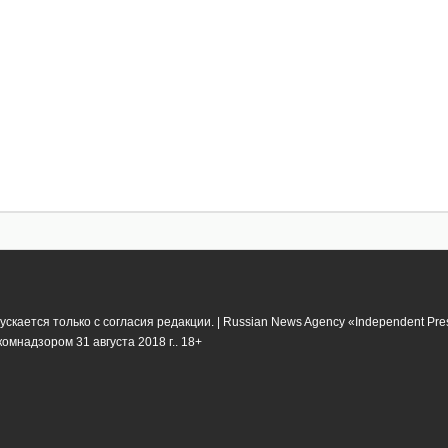
кается только с согласия редакции. | Russian News Agency «Independent Pr
мнадзором 31 августа 2018 г.. 18+