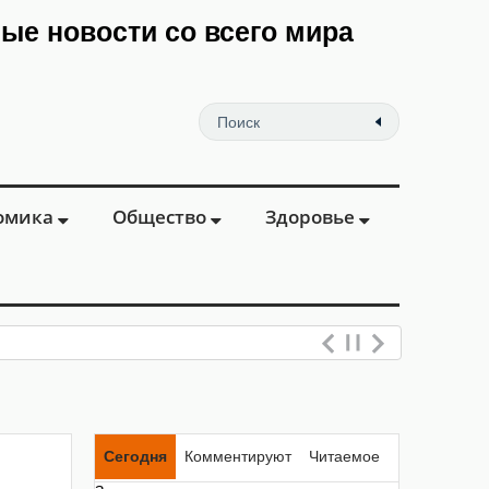
мые новости со всего мира
омика
Общество
Здоровье
Сегодня
Комментируют
Читаемое