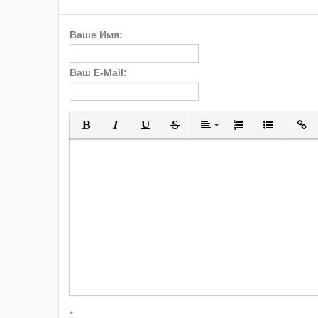
Ваше Имя:
Ваш E-Mail:
Полужирный
Курсив
Подчеркнутый
Зачеркнутый
Выравнивани
Нумерованн
Марки
*