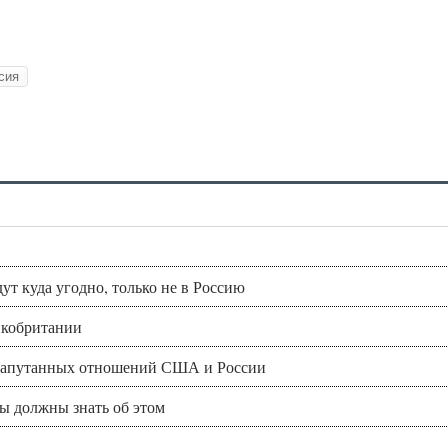
сия
ут куда угодно, только не в Россию
икобритании
и запутанных отношений США и России
вы должны знать об этом