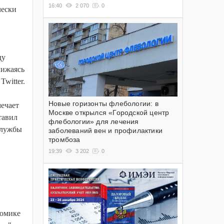
16:40
2 070
0
чески
ду
лижаясь
witter.
Новые горизонты флебологии: в
мечает
Москве открылся «Городской центр
тавил
флебологии» для лечения
службы
заболеваний вен и профилактики
тромбоза
19:39
3 202
0
номике