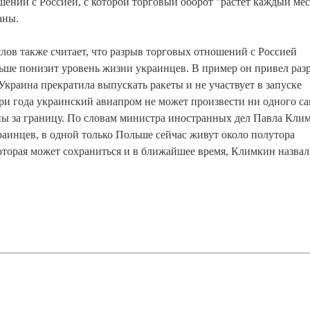
ений с Россией, с которой торговый оборот "растет каждый мес
аны.
в также считает, что разрыв торговых отношений с Россией
ьше понизит уровень жизни украинцев. В пример он привел раз
 Украина прекратила выпускать ракеты и не участвует в запуске
ри года украинский авиапром не может произвести ни одного са
ины за границу. По словам министра иностранных дел Павла Кли
аинцев, в одной только Польше сейчас живут около полутора
торая может сохраниться и в ближайшее время, Климкин назвал