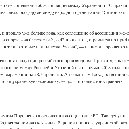
ствие соглашения об ассоциации между Украиной и ЕС практи
рства сделал на форуме международной организации "Ялтинская
, и прошло уже больше года, как соглашение об ассоциации меж
 экспорте колеблется от 42 до 43 процентов, стремительно приб
е потери, которые нам нанесла Россия", — написал Порошенко в T
мещения продукции российского производства. При этом, как от
торговли между Россией и Украиной в январе-мае 2018 года сос
ом выражении на 28,7 процента. А по данным Государственной 
тор в украинскую экономику: ее доля от общих иностранных
тимизм Порошенко в отношении ассоциации с ЕС. Так, депутат
бодная экономическая зона с Европой принесла украинской эко