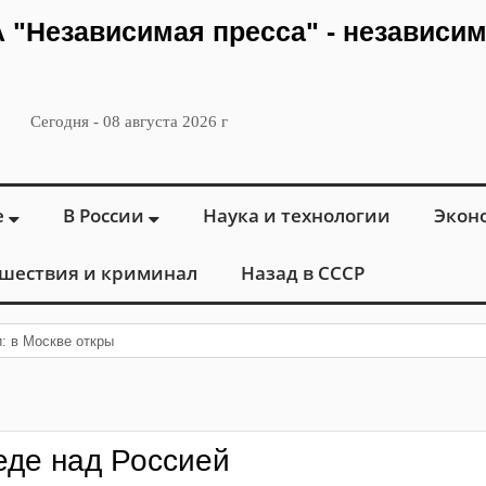
ИА "Независимая пресса" - независи
Сегодня - 08 августа 2026 г
е
В России
Наука и технологии
Экон
шествия и криминал
Назад в СССР
и: в Москве открылся «Городской центр флебол
еде над Россией