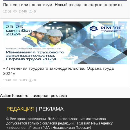
Пантеон или паноптикум. Новый взгляд на старые портреты
12:56
2 446
0
«Изменения трудового законодательства. Охрана труда
2024»
13:48
3 683
0
ActionTeaser.ru - тизерная реклама
РЕДАКЦИЯ
| РЕКЛАМА
© Все права защищены. Любое использование материалов
допускается только с согласия редакции. | Russian News Agency
«Independent Press» (РИА «Независимая Пресса»)