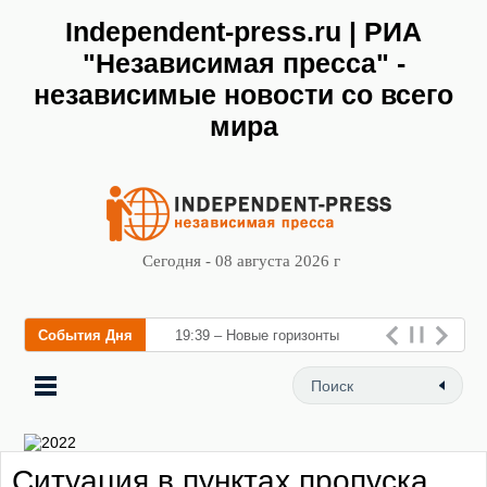
Independent-press.ru | РИА
"Независимая пресса" -
независимые новости со всего
мира
Сегодня - 08 августа 2026 г
События Дня
19:39 – Новые горизонты
флебологии: в Москве
открылся «Городской центр
флебологии» для
Ситуация в пунктах пропуска