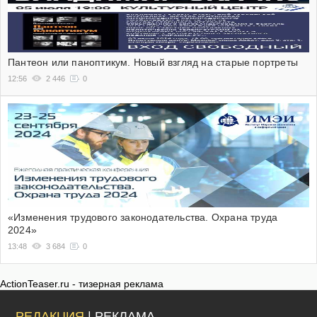
Пантеон или паноптикум. Новый взгляд на старые портреты
12:56
2 446
0
«Изменения трудового законодательства. Охрана труда
2024»
13:48
3 684
0
ActionTeaser.ru - тизерная реклама
РЕДАКЦИЯ
| РЕКЛАМА